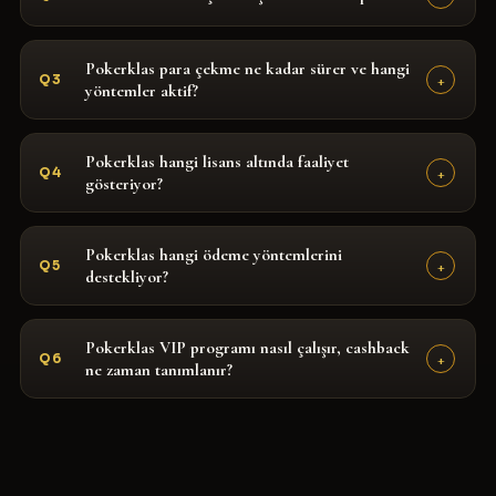
Pokerklas para çekme ne kadar sürer ve hangi
+
Q3
yöntemler aktif?
Pokerklas hangi lisans altında faaliyet
+
Q4
gösteriyor?
Pokerklas hangi ödeme yöntemlerini
+
Q5
destekliyor?
Pokerklas VIP programı nasıl çalışır, cashback
+
Q6
ne zaman tanımlanır?