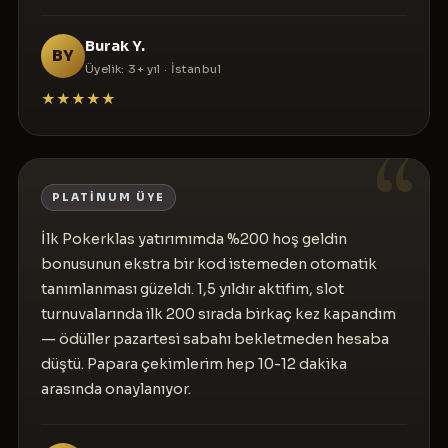
Burak Y.
BY
Üyelik: 3+ yıl · İstanbul
★
★
★
★
★
PLATINUM ÜYE
İlk Pokerklas yatırımımda %200 hoş geldin
bonusunun ekstra bir kod istemeden otomatik
tanımlanması güzeldi. 1,5 yıldır aktifim, slot
turnuvalarında ilk 200 sırada birkaç kez kapandım
— ödüller pazartesi sabahı bekletmeden hesaba
düştü. Papara çekimlerim hep 10-12 dakika
arasında onaylanıyor.