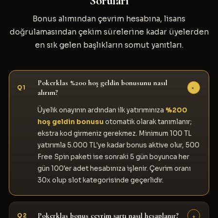
Soruları
Bonus alımından çevrim hesabına, lisans
doğrulamasından çekim sürelerine kadar üyelerden
en sık gelen başlıkların somut yanıtları.
Pokerklas %200 hoş geldin bonusunu nasıl
+
Q1
alırım?
Üyelik onayının ardından ilk yatırımınıza
%200
hoş geldin bonusu
otomatik olarak tanımlanır;
ekstra kod girmeniz gerekmez. Minimum 100 TL
yatırımla 5.000 TL'ye kadar bonus aktive olur, 500
Free Spin paketi ise sonraki 5 gün boyunca her
gün 100'er adet hesabınıza işlenir. Çevrim oranı
30x olup slot kategorisinde geçerlidir.
Pokerklas bonus çevrim şartı nasıl hesaplanır?
+
Q2