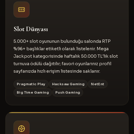
Slot Dünyası
5.000+ slot oyununun bulunduğu salonda RTP
%96+ başlıklar etiketli olarak listelenir. Mega
Jackpot kategorisinde haftalık 50.000 TL'lik slot
turnuva ödülü dağıtılır; favori oyunlarınız profil
sayfanızda hızlı erişim listesinde saklanır.
Pragmatic Play
Hacksaw Gaming
NetEnt
Big Time Gaming
Push Gaming