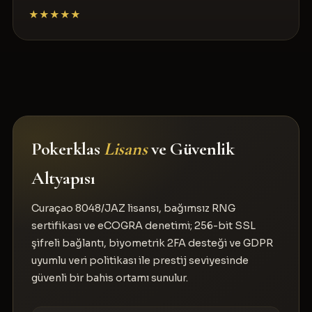
★
★
★
★
★
Pokerklas
Lisans
ve Güvenlik
Altyapısı
Curaçao 8048/JAZ lisansı, bağımsız RNG
sertifikası ve eCOGRA denetimi; 256-bit SSL
şifreli bağlantı, biyometrik 2FA desteği ve GDPR
uyumlu veri politikası ile prestij seviyesinde
güvenli bir bahis ortamı sunulur.