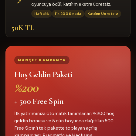
oyuncuya ödül; katılım ekstra ücretsiz.
Haftalık
İlk 200 Sırada
Katılım Ücretsiz
50K TL
MANŞET KAMPANYA
Hoş Geldin Paketi
%200
+ 500 Free Spin
İlk yatırımınıza otomatik tanımlanan %200 hoş
geldin bonusu ve 5 gün boyunca dağıtılan 500
Free Spin'i tek pakette toplayan açılış
kampanyası. Pragmatic ve Hacksaw