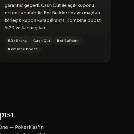
garantisi geçerli. Cash Out ile açık kuponu
erken kapatabilir, Bet Builder ile aynı maçtan
birleşik kupon kurabilirsiniz. Kombine boost
%20'ye kadar çıkar.
50+ Branş
Cash Out
Bet Builder
Kombine Boost
ısı
üne — Pokerklas'ın