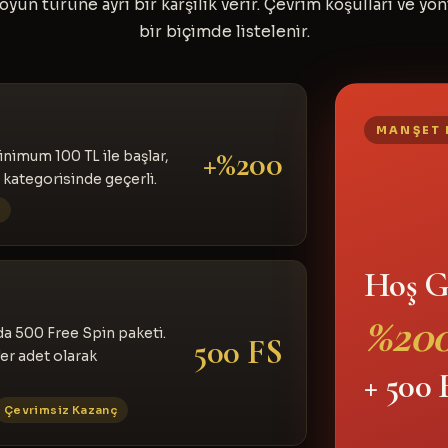
yun türüne ayrı bir karşılık verir. Çevrim koşulları ve yön
bir biçimde listelenir.
MANŞET
+%200
inimum 100 TL ile başlar,
t kategorisinde geçerli.
L
Hoş G
%20
da 500 Free Spin paketi.
500 FS
er adet olarak
+ 500 
Çevrimsiz Kazanç