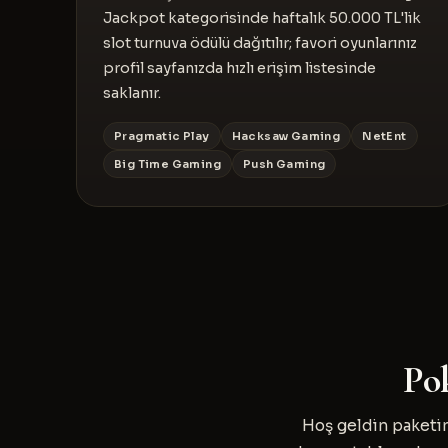
Jackpot kategorisinde haftalık 50.000 TL'lik
slot turnuva ödülü dağıtılır; favori oyunlarınız
profil sayfanızda hızlı erişim listesinde
saklanır.
Pragmatic Play
Hacksaw Gaming
NetEnt
Big Time Gaming
Push Gaming
Po
Hoş geldin paketi