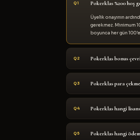
Pokerklas %200 hoş ge
Q1
Üyelik onayının ardınd
gerekmez. Minimum 100 
boyunca her gün 100'er
Pokerklas bonus çevri
Q2
Pokerklas para çekme 
Q3
Pokerklas hangi lisans
Q4
Pokerklas hangi ödem
Q5