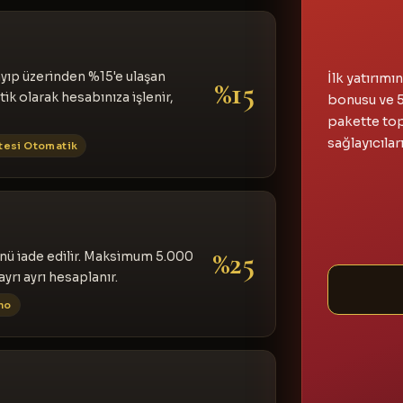
ıp üzerinden %15'e ulaşan
İlk yatırım
%15
k olarak hesabınıza işlenir,
bonusu ve 5
pakette top
sağlayıcılar
tesi Otomatik
%25
ünü iade edilir. Maksimum 5.000
yrı ayrı hesaplanır.
no