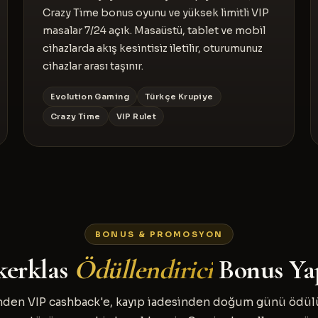
Crazy Time bonus oyunu ve yüksek limitli VIP
masalar 7/24 açık. Masaüstü, tablet ve mobil
cihazlarda akış kesintisiz iletilir, oturumunuz
cihazlar arası taşınır.
Evolution Gaming
Türkçe Krupiye
Crazy Time
VIP Rulet
BONUS & PROMOSYON
kerklas
Ödüllendirici
Bonus Yap
nden VIP cashback'e, kayıp iadesinden doğum günü ödül