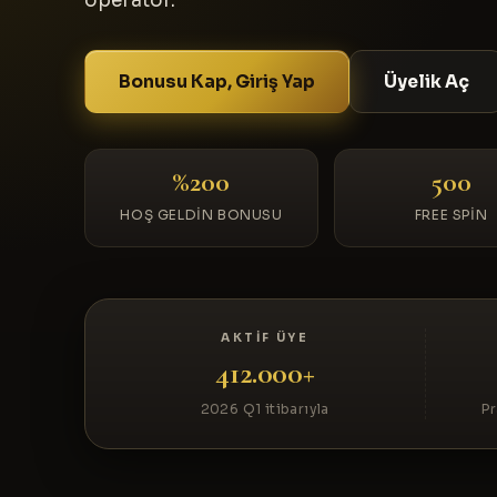
operatör.
Bonusu Kap, Giriş Yap
Üyelik Aç
%200
500
HOŞ GELDIN BONUSU
FREE SPIN
AKTIF ÜYE
412.000+
2026 Q1 itibarıyla
Pr