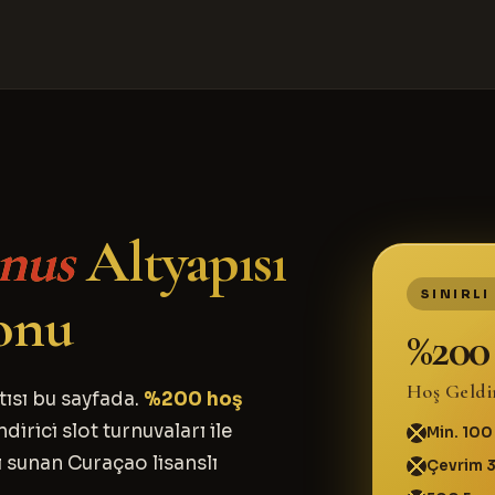
nus
Altyapısı
SINIRLI
lonu
%200
Hoş Geldi
tısı bu sayfada.
%200 hoş
irici slot turnuvaları ile
Min. 100
i sunan Curaçao lisanslı
Çevrim 3