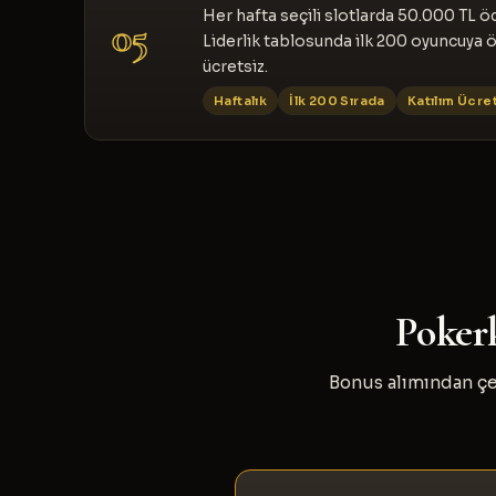
Her hafta seçili slotlarda 50.000 TL öd
05
Liderlik tablosunda ilk 200 oyuncuya ö
ücretsiz.
Haftalık
İlk 200 Sırada
Katılım Ücre
Poker
Bonus alımından çe