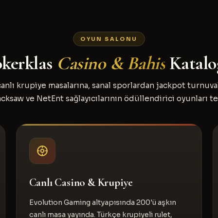
OYUN SALONU
okerklas
Casino & Bahis
Katalo
anlı krupiye masalarına, sanal sporlardan jackpot turnuva
cksaw ve NetEnt sağlayıcılarının ödüllendirici oyunları tek
Canlı Casino & Krupiye
Evolution Gaming altyapısında 200'ü aşkın
canlı masa yayında. Türkçe krupiyeli rulet,