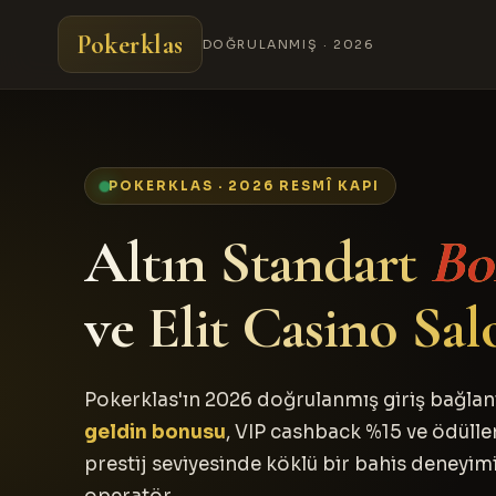
Pokerklas
DOĞRULANMIŞ · 2026
POKERKLAS · 2026 RESMÎ KAPI
Altın Standart
Bo
ve Elit Casino Sa
Pokerklas'ın 2026 doğrulanmış giriş bağlan
geldin bonusu
, VIP cashback %15 ve ödüllend
prestij seviyesinde köklü bir bahis deneyim