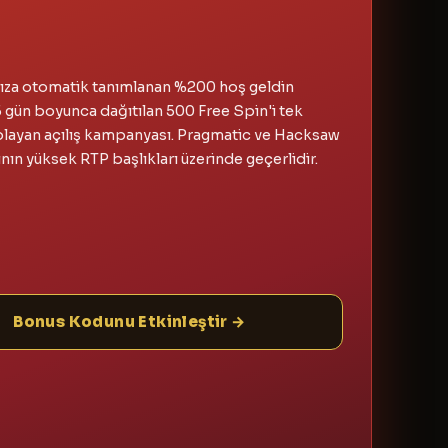
ınıza otomatik tanımlanan %200 hoş geldin
 gün boyunca dağıtılan 500 Free Spin'i tek
layan açılış kampanyası. Pragmatic ve Hacksaw
ının yüksek RTP başlıkları üzerinde geçerlidir.
Bonus Kodunu Etkinleştir →