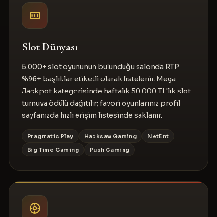
Slot Dünyası
5.000+ slot oyununun bulunduğu salonda RTP
%96+ başlıklar etiketli olarak listelenir. Mega
Jackpot kategorisinde haftalık 50.000 TL'lik slot
turnuva ödülü dağıtılır; favori oyunlarınız profil
sayfanızda hızlı erişim listesinde saklanır.
Pragmatic Play
Hacksaw Gaming
NetEnt
Big Time Gaming
Push Gaming