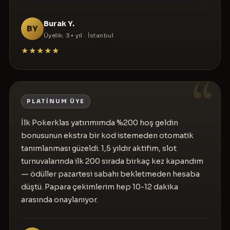
Burak Y.
BY
Üyelik: 3+ yıl · İstanbul
★
★
★
★
★
PLATINUM ÜYE
İlk Pokerklas yatırımımda %200 hoş geldin
bonusunun ekstra bir kod istemeden otomatik
tanımlanması güzeldi. 1,5 yıldır aktifim, slot
turnuvalarında ilk 200 sırada birkaç kez kapandım
— ödüller pazartesi sabahı bekletmeden hesaba
düştü. Papara çekimlerim hep 10-12 dakika
arasında onaylanıyor.