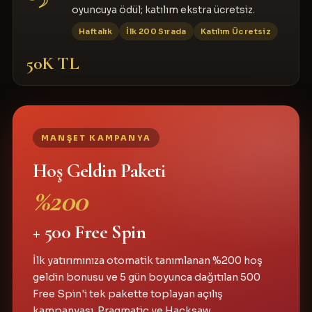
oyuncuya ödül; katılım ekstra ücretsiz.
Haftalık
İlk 200 Sırada
Katılım Ücretsiz
50K TL
MANŞET KAMPANYA
Hoş Geldin Paketi
%200
+ 500 Free Spin
İlk yatırımınıza otomatik tanımlanan %200 hoş
geldin bonusu ve 5 gün boyunca dağıtılan 500
Free Spin'i tek pakette toplayan açılış
kampanyası. Pragmatic ve Hacksaw