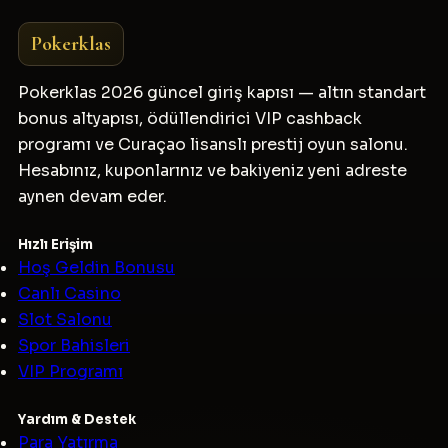
Pokerklas
Pokerklas 2026 güncel giriş kapısı — altın standart
bonus altyapısı, ödüllendirici VIP cashback
programı ve Curaçao lisanslı prestij oyun salonu.
Hesabınız, kuponlarınız ve bakiyeniz yeni adreste
aynen devam eder.
Hızlı Erişim
Hoş Geldin Bonusu
Canlı Casino
Slot Salonu
Spor Bahisleri
VIP Programı
Yardım & Destek
Para Yatırma