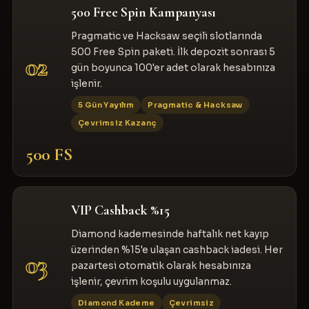
500 Free Spin Kampanyası
Pragmatic ve Hacksaw seçili slotlarında
500 Free Spin paketi. İlk depozit sonrası 5
02
gün boyunca 100'er adet olarak hesabınıza
işlenir.
5 Gün Yayılım
Pragmatic & Hacksaw
Çevrimsiz Kazanç
500 FS
VIP Cashback %15
Diamond kademesinde haftalık net kayıp
üzerinden %15'e ulaşan cashback iadesi. Her
03
pazartesi otomatik olarak hesabınıza
işlenir, çevrim koşulu uygulanmaz.
Diamond Kademe
Çevrimsiz