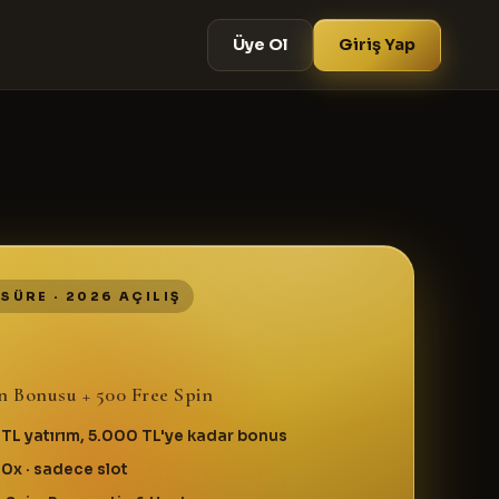
Üye Ol
Giriş Yap
 SÜRE · 2026 AÇILIŞ
n Bonusu + 500 Free Spin
 TL yatırım, 5.000 TL'ye kadar bonus
0x · sadece slot