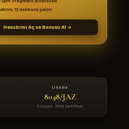
 Spin: Pragmatic & Hacksaw
atırım, 12 dakikada çekim
Hesabımı Aç ve Bonusu Al →
LISANS
8048/JAZ
Curaçao · RNG Sertifikalı