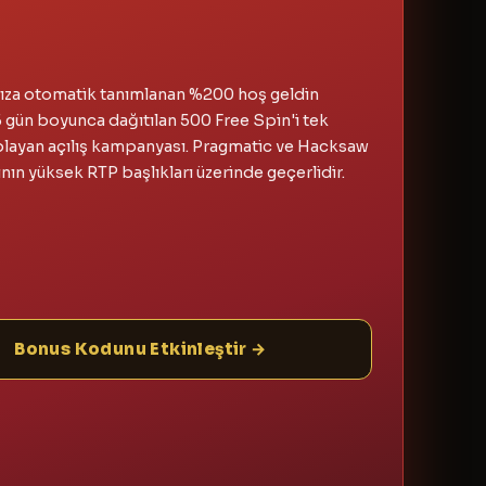
ınıza otomatik tanımlanan %200 hoş geldin
 gün boyunca dağıtılan 500 Free Spin'i tek
layan açılış kampanyası. Pragmatic ve Hacksaw
ının yüksek RTP başlıkları üzerinde geçerlidir.
Bonus Kodunu Etkinleştir →