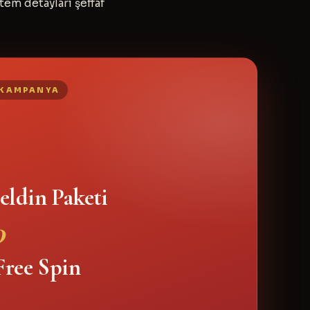
tem detayları şeffaf
 KAMPANYA
eldin Paketi
0
Free Spin