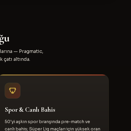
ğu
larına — Pragmatic,
 çatı altında.
Spor & Canlı Bahis
50'yi aşkın spor branşında pre-match ve
canlı bahis; Süper Lig maçları için yüksek oran