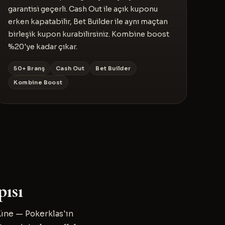
garantisi geçerli. Cash Out ile açık kuponu
erken kapatabilir, Bet Builder ile aynı maçtan
birleşik kupon kurabilirsiniz. Kombine boost
%20'ye kadar çıkar.
50+ Branş
Cash Out
Bet Builder
Kombine Boost
ısı
üne — Pokerklas'ın