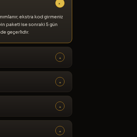
+
nımlanır; ekstra kod girmeniz
in paketi ise sonraki 5 gün
de geçerlidir.
+
+
+
+