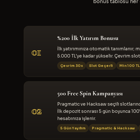
bonus tablosu her o
%200 İlk Yatırım Bonusu
01
İlk yatırımınıza otomatik tanımlanır; m
5.000 TL'ye kadar yükselir. Çevrim slo
Çevrim 30x
Slot Geçerli
Min 100 T
500 Free Spin Kampanyası
Pragmatic ve Hacksaw seçili slotların
02
İlk depozit sonrası 5 gün boyunca 100'
hesabınıza işlenir.
5 Gün Yayılım
Pragmatic & Hacksaw