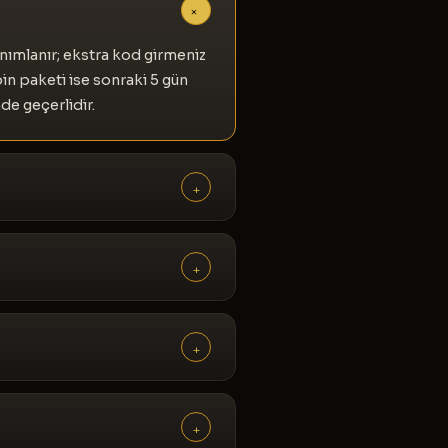
+
nımlanır; ekstra kod girmeniz
in paketi ise sonraki 5 gün
de geçerlidir.
+
+
+
+