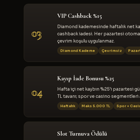
VIP Cashback %15
Diamond kademesinde haftalık net kay
03
cashback iadesi. Her pazartesi otomati
çevrim koşulu uygulanmaz.
Diamond Kademe
Çevrimsiz
Pazar
Kayıp İade Bonusu %25
04
Hafta içi net kaybın %25'i pazartesi g
TL tavanı; spor ve casino segmentleri a
Haftalık
Maks 5.000 TL
Spor + Casi
Slot Turnuva Ödülü