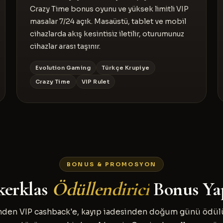
Crazy Time bonus oyunu ve yüksek limitli VIP
masalar 7/24 açık. Masaüstü, tablet ve mobil
cihazlarda akış kesintisiz iletilir, oturumunuz
cihazlar arası taşınır.
Evolution Gaming
Türkçe Krupiye
Crazy Time
VIP Rulet
BONUS & PROMOSYON
kerklas
Ödüllendirici
Bonus Yap
nden VIP cashback'e, kayıp iadesinden doğum günü ödül