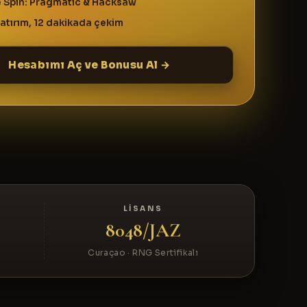
 Spin: Pragmatic & Hacksaw
atırım, 12 dakikada çekim
Hesabımı Aç ve Bonusu Al →
LISANS
8048/JAZ
Curaçao · RNG Sertifikalı