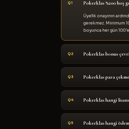
Pokerklas %200 hoş ge
Q1
Üyelik onayının ardınd
gerekmez. Minimum 100 
boyunca her gün 100'er
Pokerklas bonus çevri
Q2
Pokerklas para çekme 
Q3
Pokerklas hangi lisans
Q4
Pokerklas hangi ödem
Q5