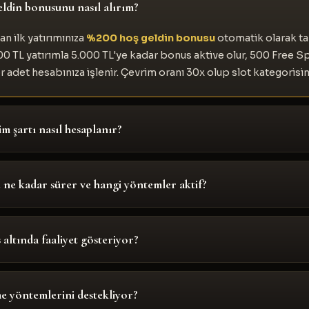
ldin bonusunu nasıl alırım?
an ilk yatırımınıza
%200 hoş geldin bonusu
otomatik olarak ta
TL yatırımla 5.000 TL'ye kadar bonus aktive olur, 500 Free Sp
 adet hesabınıza işlenir. Çevrim oranı 30x olup slot kategorisin
m şartı nasıl hesaplanır?
ne kadar sürer ve hangi yöntemler aktif?
 altında faaliyet gösteriyor?
e yöntemlerini destekliyor?