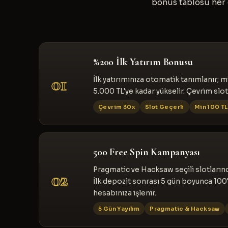
bonus tablosu her o
%200 İlk Yatırım Bonusu
01
İlk yatırımınıza otomatik tanımlanır; m
5.000 TL'ye kadar yükselir. Çevrim slo
Çevrim 30x
Slot Geçerli
Min 100 T
500 Free Spin Kampanyası
Pragmatic ve Hacksaw seçili slotların
02
İlk depozit sonrası 5 gün boyunca 100'
hesabınıza işlenir.
5 Gün Yayılım
Pragmatic & Hacksaw