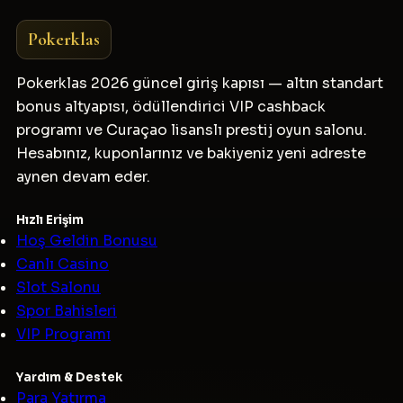
Pokerklas
Pokerklas 2026 güncel giriş kapısı — altın standart
bonus altyapısı, ödüllendirici VIP cashback
programı ve Curaçao lisanslı prestij oyun salonu.
Hesabınız, kuponlarınız ve bakiyeniz yeni adreste
aynen devam eder.
Hızlı Erişim
Hoş Geldin Bonusu
Canlı Casino
Slot Salonu
Spor Bahisleri
VIP Programı
Yardım & Destek
Para Yatırma