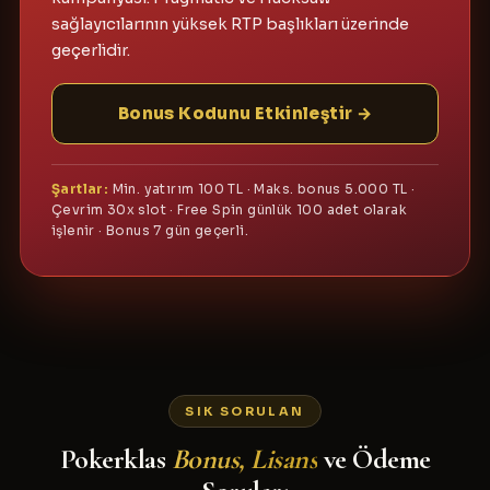
sağlayıcılarının yüksek RTP başlıkları üzerinde
geçerlidir.
Bonus Kodunu Etkinleştir →
Şartlar:
Min. yatırım 100 TL · Maks. bonus 5.000 TL ·
Çevrim 30x slot · Free Spin günlük 100 adet olarak
işlenir · Bonus 7 gün geçerli.
SIK SORULAN
Pokerklas
Bonus, Lisans
ve Ödeme