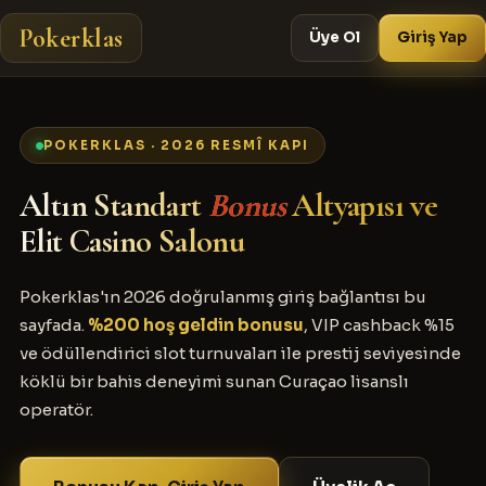
Pokerklas
Üye Ol
Giriş Yap
POKERKLAS · 2026 RESMÎ KAPI
Altın Standart
Bonus
Altyapısı ve
Elit Casino Salonu
Pokerklas'ın 2026 doğrulanmış giriş bağlantısı bu
sayfada.
%200 hoş geldin bonusu
, VIP cashback %15
ve ödüllendirici slot turnuvaları ile prestij seviyesinde
köklü bir bahis deneyimi sunan Curaçao lisanslı
operatör.