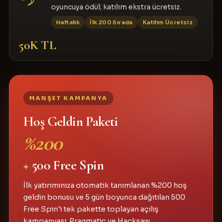
oyuncuya ödül; katılım ekstra ücretsiz.
Haftalık
İlk 200 Sırada
Katılım Ücretsiz
50K TL
MANŞET KAMPANYA
Hoş Geldin Paketi
%200
+ 500 Free Spin
İlk yatırımınıza otomatik tanımlanan %200 hoş
geldin bonusu ve 5 gün boyunca dağıtılan 500
Free Spin'i tek pakette toplayan açılış
kampanyası. Pragmatic ve Hacksaw