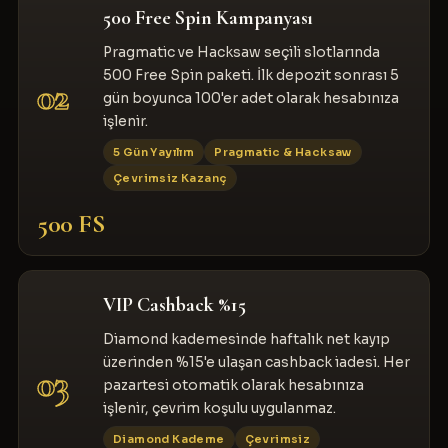
500 Free Spin Kampanyası
Pragmatic ve Hacksaw seçili slotlarında
500 Free Spin paketi. İlk depozit sonrası 5
02
gün boyunca 100'er adet olarak hesabınıza
işlenir.
5 Gün Yayılım
Pragmatic & Hacksaw
Çevrimsiz Kazanç
500 FS
VIP Cashback %15
Diamond kademesinde haftalık net kayıp
üzerinden %15'e ulaşan cashback iadesi. Her
03
pazartesi otomatik olarak hesabınıza
işlenir, çevrim koşulu uygulanmaz.
Diamond Kademe
Çevrimsiz