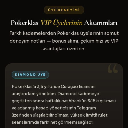
ÜYE DENEYIMI
Pokerklas
VIP Üyelerinin
Aktarımları
Farklı kademelerden Pokerklas üyelerinin somut
deneyim notları — bonus alımı, çekim hızı ve VIP
avantajları üzerine.
DIAMOND ÜYE
Pokerklas'a 3,5 yıl önce Curaçao lisansını
araştırırken yöneldim. Diamond kademeye
geçtikten sonra haftalık cashback'in %15'e çıkması
ve adanmış hesap yöneticisinin Telegram
üzerinden ulaşılabilir olması, yüksek limitli rulet
seanslarımda farkı net görmemi sağladı.