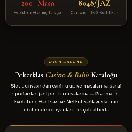
200+ Masa
8048/JAZ
Evolution Gaming Türkçe
Curaçao · RNG Sertifikalı
OYUN SALONU
Pokerklas
Casino & Bahis
Kataloğu
Slot dünyasından canlı krupiye masalarına, sanal
sporlardan jackpot turnuvalarına — Pragmatic,
Evolution, Hacksaw ve NetEnt sağlayıcılarının
ödüllendirici oyunları tek çatı altında.