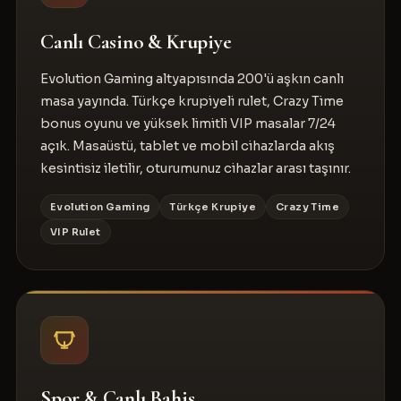
Canlı Casino & Krupiye
Evolution Gaming altyapısında 200'ü aşkın canlı
masa yayında. Türkçe krupiyeli rulet, Crazy Time
bonus oyunu ve yüksek limitli VIP masalar 7/24
açık. Masaüstü, tablet ve mobil cihazlarda akış
kesintisiz iletilir, oturumunuz cihazlar arası taşınır.
Evolution Gaming
Türkçe Krupiye
Crazy Time
VIP Rulet
Spor & Canlı Bahis