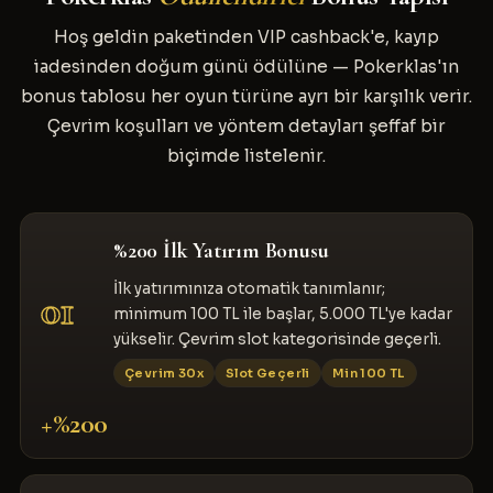
Hoş geldin paketinden VIP cashback'e, kayıp
iadesinden doğum günü ödülüne — Pokerklas'ın
bonus tablosu her oyun türüne ayrı bir karşılık verir.
Çevrim koşulları ve yöntem detayları şeffaf bir
biçimde listelenir.
%200 İlk Yatırım Bonusu
İlk yatırımınıza otomatik tanımlanır;
01
minimum 100 TL ile başlar, 5.000 TL'ye kadar
yükselir. Çevrim slot kategorisinde geçerli.
Çevrim 30x
Slot Geçerli
Min 100 TL
+%200