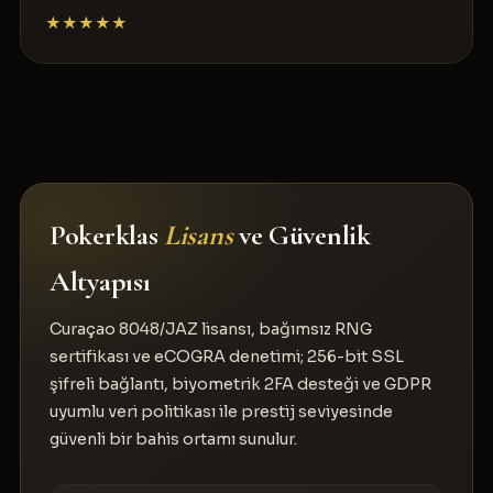
★
★
★
★
★
Pokerklas
Lisans
ve Güvenlik
Altyapısı
Curaçao 8048/JAZ lisansı, bağımsız RNG
sertifikası ve eCOGRA denetimi; 256-bit SSL
şifreli bağlantı, biyometrik 2FA desteği ve GDPR
uyumlu veri politikası ile prestij seviyesinde
güvenli bir bahis ortamı sunulur.