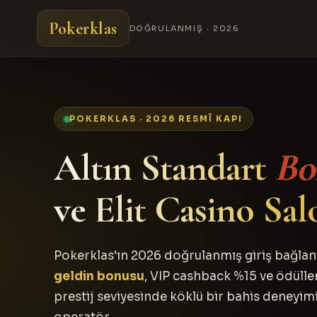
Pokerklas
DOĞRULANMIŞ · 2026
POKERKLAS · 2026 RESMÎ KAPI
Altın Standart
Bo
ve Elit Casino Sa
Pokerklas'ın 2026 doğrulanmış giriş bağlan
geldin bonusu
, VIP cashback %15 ve ödüllend
prestij seviyesinde köklü bir bahis deneyim