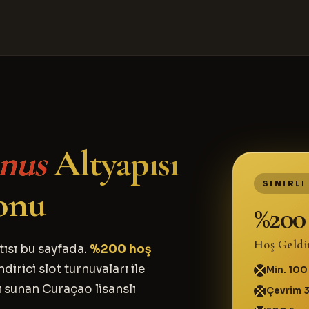
nus
Altyapısı
SINIRLI
lonu
%200
Hoş Geldi
tısı bu sayfada.
%200 hoş
irici slot turnuvaları ile
Min. 100
i sunan Curaçao lisanslı
Çevrim 3