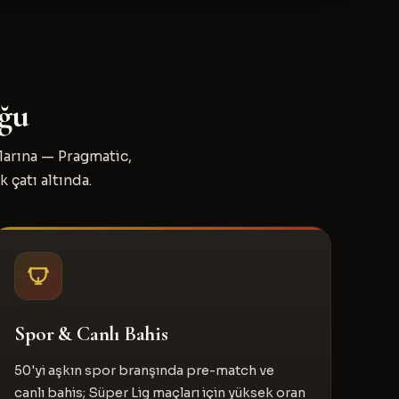
ğu
larına — Pragmatic,
 çatı altında.
Spor & Canlı Bahis
50'yi aşkın spor branşında pre-match ve
canlı bahis; Süper Lig maçları için yüksek oran