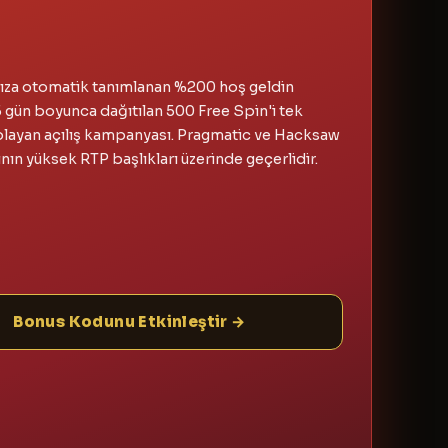
ınıza otomatik tanımlanan %200 hoş geldin
 gün boyunca dağıtılan 500 Free Spin'i tek
layan açılış kampanyası. Pragmatic ve Hacksaw
ının yüksek RTP başlıkları üzerinde geçerlidir.
Bonus Kodunu Etkinleştir →