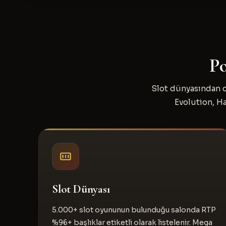
P
Slot dünyasından c
Evolution, Ha
Slot Dünyası
5.000+ slot oyununun bulunduğu salonda RTP
%96+ başlıklar etiketli olarak listelenir. Mega