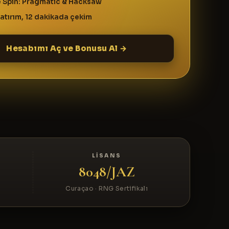
 Spin: Pragmatic & Hacksaw
atırım, 12 dakikada çekim
Hesabımı Aç ve Bonusu Al →
LISANS
8048/JAZ
Curaçao · RNG Sertifikalı