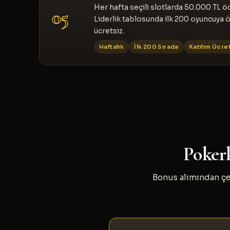
Her hafta seçili slotlarda 50.000 TL öd
05
Liderlik tablosunda ilk 200 oyuncuya ö
ücretsiz.
Haftalık
İlk 200 Sırada
Katılım Ücre
Poker
Bonus alımından çe