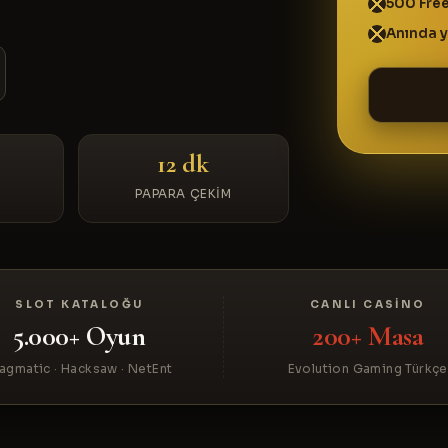
500 Free
Anında y
12 dk
PAPARA ÇEKIM
SLOT KATALOĞU
CANLI CASINO
5.000+ Oyun
200+ Masa
agmatic · Hacksaw · NetEnt
Evolution Gaming Türkçe