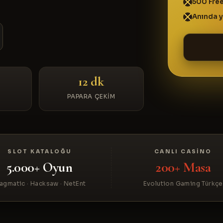
500 Free
Anında y
12 dk
PAPARA ÇEKIM
SLOT KATALOĞU
CANLI CASINO
5.000+ Oyun
200+ Masa
agmatic · Hacksaw · NetEnt
Evolution Gaming Türkçe