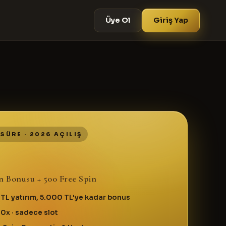
Üye Ol
Giriş Yap
 SÜRE · 2026 AÇILIŞ
n Bonusu + 500 Free Spin
 TL yatırım, 5.000 TL'ye kadar bonus
0x · sadece slot