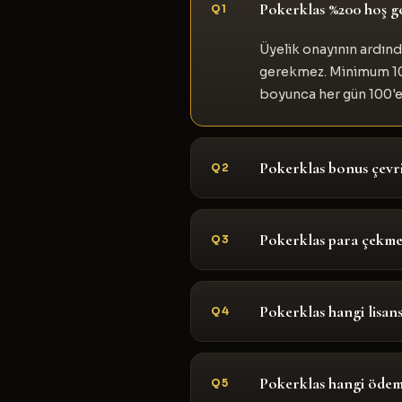
Pokerklas %200 hoş ge
Q1
Üyelik onayının ardınd
gerekmez. Minimum 100 
boyunca her gün 100'er
Pokerklas bonus çevri
Q2
Pokerklas para çekme 
Q3
Pokerklas hangi lisans
Q4
Pokerklas hangi ödem
Q5