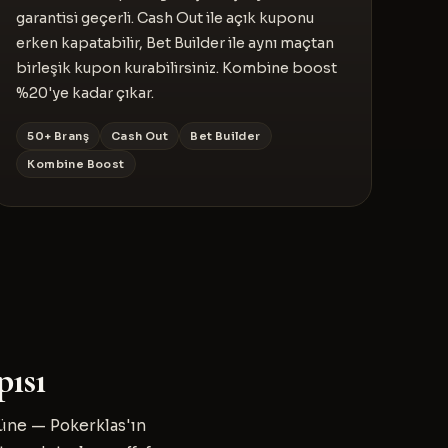
garantisi geçerli. Cash Out ile açık kuponu
erken kapatabilir, Bet Builder ile aynı maçtan
birleşik kupon kurabilirsiniz. Kombine boost
%20'ye kadar çıkar.
50+ Branş
Cash Out
Bet Builder
Kombine Boost
ısı
üne — Pokerklas'ın