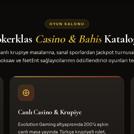
OYUN SALONU
okerklas
Casino & Bahis
Katalo
anlı krupiye masalarına, sanal sporlardan jackpot turnuva
cksaw ve NetEnt sağlayıcılarının ödüllendirici oyunları tek
Canlı Casino & Krupiye
Evolution Gaming altyapısında 200'ü aşkın
canlı masa yayında. Türkçe krupiyeli rulet,