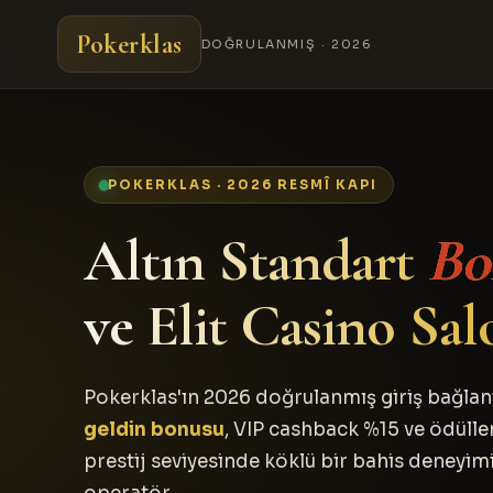
Pokerklas
DOĞRULANMIŞ · 2026
POKERKLAS · 2026 RESMÎ KAPI
Altın Standart
Bo
ve Elit Casino Sa
Pokerklas'ın 2026 doğrulanmış giriş bağlan
geldin bonusu
, VIP cashback %15 ve ödüllend
prestij seviyesinde köklü bir bahis deneyim