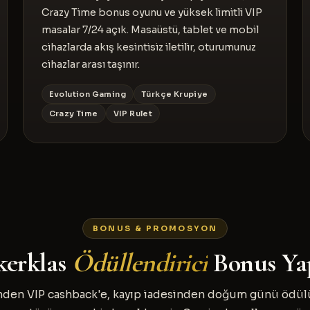
Crazy Time bonus oyunu ve yüksek limitli VIP
masalar 7/24 açık. Masaüstü, tablet ve mobil
cihazlarda akış kesintisiz iletilir, oturumunuz
cihazlar arası taşınır.
Evolution Gaming
Türkçe Krupiye
Crazy Time
VIP Rulet
BONUS & PROMOSYON
kerklas
Ödüllendirici
Bonus Yap
nden VIP cashback'e, kayıp iadesinden doğum günü ödül