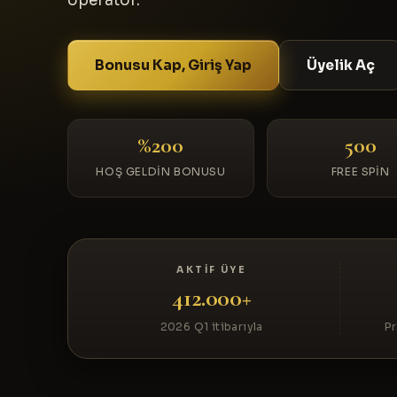
operatör.
Bonusu Kap, Giriş Yap
Üyelik Aç
%200
500
HOŞ GELDIN BONUSU
FREE SPIN
AKTIF ÜYE
412.000+
2026 Q1 itibarıyla
Pr