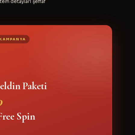
tem detayları şeffaf
 KAMPANYA
eldin Paketi
0
Free Spin