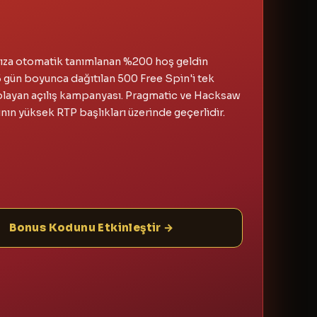
ınıza otomatik tanımlanan %200 hoş geldin
 gün boyunca dağıtılan 500 Free Spin'i tek
layan açılış kampanyası. Pragmatic ve Hacksaw
ının yüksek RTP başlıkları üzerinde geçerlidir.
Bonus Kodunu Etkinleştir →