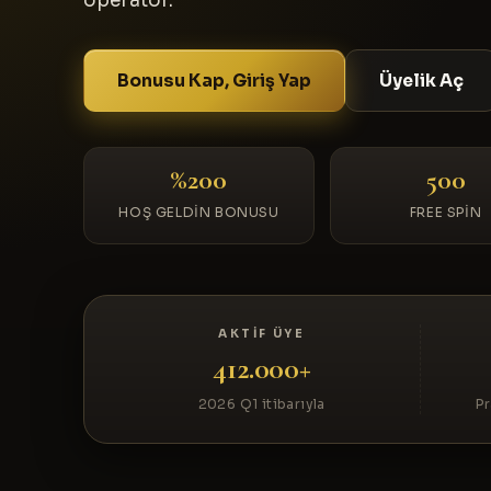
operatör.
Bonusu Kap, Giriş Yap
Üyelik Aç
%200
500
HOŞ GELDIN BONUSU
FREE SPIN
AKTIF ÜYE
412.000+
2026 Q1 itibarıyla
Pr