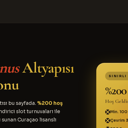
nus
Altyapısı
SINIRLI
lonu
%200
Hoş Geldi
tısı bu sayfada.
%200 hoş
irici slot turnuvaları ile
Min. 100
i sunan Curaçao lisanslı
Çevrim 3