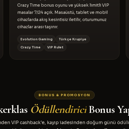
Crazy Time bonus oyunu ve yüksek limitli VIP
masalar 7/24 açık. Masaüstü, tablet ve mobil
cihazlarda akış kesintisiz iletilir, oturumunuz
cihazlar arası taşınır.
Evolution Gaming
Türkçe Krupiye
Crazy Time
VIP Rulet
BONUS & PROMOSYON
kerklas
Ödüllendirici
Bonus Yap
nden VIP cashback'e, kayıp iadesinden doğum günü ödül