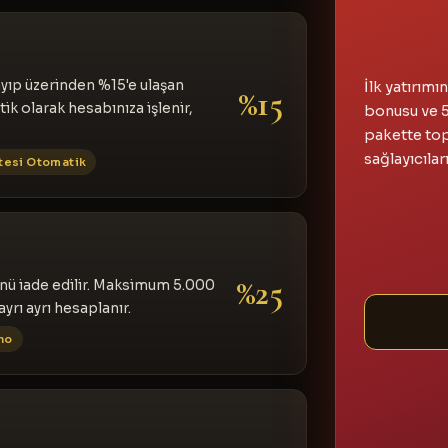
ıp üzerinden %15'e ulaşan
İlk yatırım
%15
k olarak hesabınıza işlenir,
bonusu ve 5
pakette top
sağlayıcılar
tesi Otomatik
%25
ünü iade edilir. Maksimum 5.000
yrı ayrı hesaplanır.
no