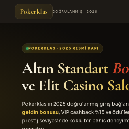
Pokerklas
DOĞRULANMIŞ · 2026
POKERKLAS · 2026 RESMÎ KAPI
Altın Standart
Bo
ve Elit Casino Sa
Pokerklas'ın 2026 doğrulanmış giriş bağlan
geldin bonusu
, VIP cashback %15 ve ödüllend
prestij seviyesinde köklü bir bahis deneyim