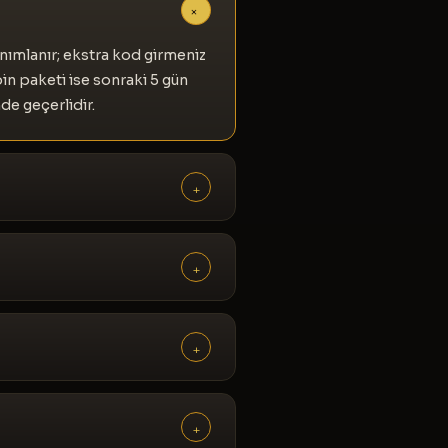
+
nımlanır; ekstra kod girmeniz
in paketi ise sonraki 5 gün
de geçerlidir.
+
+
+
+