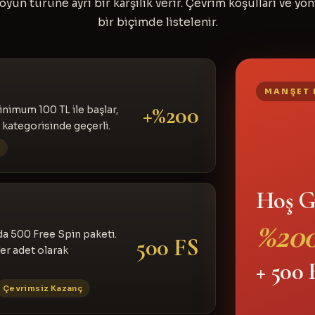
yun türüne ayrı bir karşılık verir. Çevrim koşulları ve yön
bir biçimde listelenir.
MANŞET
+%200
inimum 100 TL ile başlar,
t kategorisinde geçerli.
L
Hoş G
%20
da 500 Free Spin paketi.
500 FS
er adet olarak
+ 500 
Çevrimsiz Kazanç