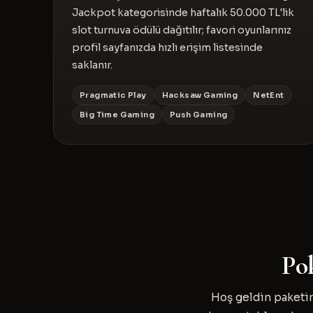
Jackpot kategorisinde haftalık 50.000 TL'lik
slot turnuva ödülü dağıtılır; favori oyunlarınız
profil sayfanızda hızlı erişim listesinde
saklanır.
Pragmatic Play
Hacksaw Gaming
NetEnt
Big Time Gaming
Push Gaming
Po
Hoş geldin paketi