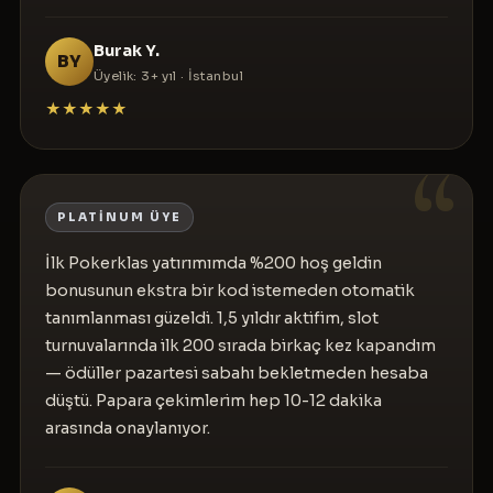
Burak Y.
BY
Üyelik: 3+ yıl · İstanbul
★
★
★
★
★
PLATINUM ÜYE
İlk Pokerklas yatırımımda %200 hoş geldin
bonusunun ekstra bir kod istemeden otomatik
tanımlanması güzeldi. 1,5 yıldır aktifim, slot
turnuvalarında ilk 200 sırada birkaç kez kapandım
— ödüller pazartesi sabahı bekletmeden hesaba
düştü. Papara çekimlerim hep 10-12 dakika
arasında onaylanıyor.