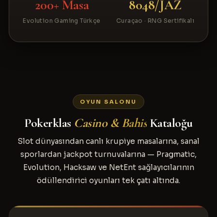
200+ Masa
8048/JAZ
Evolution Gaming Türkçe
Curaçao · RNG Sertifikalı
OYUN SALONU
Pokerklas
Casino & Bahis
Kataloğu
Slot dünyasından canlı krupiye masalarına, sanal
sporlardan jackpot turnuvalarına — Pragmatic,
Evolution, Hacksaw ve NetEnt sağlayıcılarının
ödüllendirici oyunları tek çatı altında.