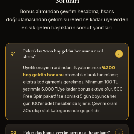
Soruları
Bonus alımından çevrim hesabına, lisans
doğrulamasından çekim sürelerine kadar üyelerden
en sık gelen başlıkların somut yanıtları.
Pokerklas %200 hoş geldin bonusunu nasıl
+
Q1
alırım?
Üyelik onayının ardından ilk yatırımınıza
%200
hoş geldin bonusu
otomatik olarak tanımlanır;
ekstra kod girmeniz gerekmez. Minimum 100 TL
yatırımla 5.000 TL'ye kadar bonus aktive olur, 500
Free Spin paketi ise sonraki 5 gün boyunca her
gün 100'er adet hesabınıza işlenir. Çevrim oranı
30x olup slot kategorisinde geçerlidir.
Pokerklas bonus çevrim şartı nasıl hesaplanır?
+
Q2