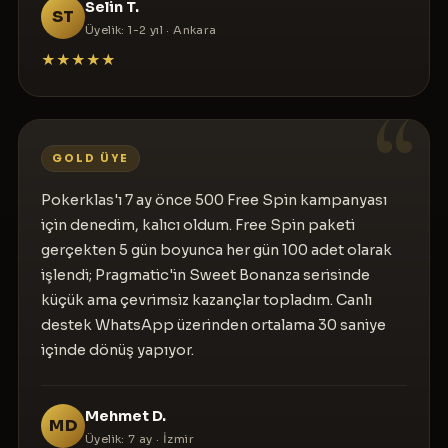
Selin T.
ST
Üyelik: 1-2 yıl · Ankara
★
★
★
★
★
GOLD ÜYE
Pokerklas'ı 7 ay önce 500 Free Spin kampanyası
için denedim, kalıcı oldum. Free Spin paketi
gerçekten 5 gün boyunca her gün 100 adet olarak
işlendi; Pragmatic'in Sweet Bonanza serisinde
küçük ama çevrimsiz kazançlar topladım. Canlı
destek WhatsApp üzerinden ortalama 30 saniye
içinde dönüş yapıyor.
Mehmet D.
MD
Üyelik: 7 ay · İzmir