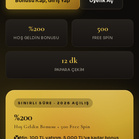
Bonusu Kap, Giriş Yap
Üyelik Aç
%200
500
HOŞ GELDIN BONUSU
FREE SPIN
12 dk
PAPARA ÇEKIM
SINIRLI SÜRE · 2026 AÇILIŞ
%200
Hoş Geldin Bonusu + 500 Free Spin
Min. 100 TL yatırım, 5.000 TL'ye kadar bonus