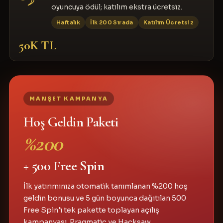
oyuncuya ödül; katılım ekstra ücretsiz.
Haftalık
İlk 200 Sırada
Katılım Ücretsiz
50K TL
MANŞET KAMPANYA
Hoş Geldin Paketi
%200
+ 500 Free Spin
İlk yatırımınıza otomatik tanımlanan %200 hoş
geldin bonusu ve 5 gün boyunca dağıtılan 500
Free Spin'i tek pakette toplayan açılış
kampanyası. Pragmatic ve Hacksaw