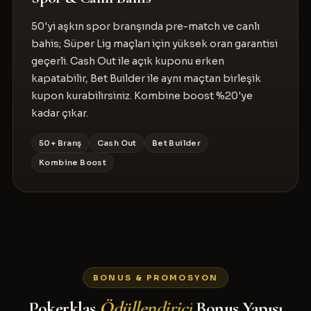
50'yi aşkın spor branşında pre-match ve canlı
bahis; Süper Lig maçları için yüksek oran garantisi
geçerli. Cash Out ile açık kuponu erken
kapatabilir, Bet Builder ile aynı maçtan birleşik
kupon kurabilirsiniz. Kombine boost %20'ye
kadar çıkar.
50+ Branş
Cash Out
Bet Builder
Kombine Boost
BONUS & PROMOSYON
Pokerklas
Ödüllendirici
Bonus Yapısı