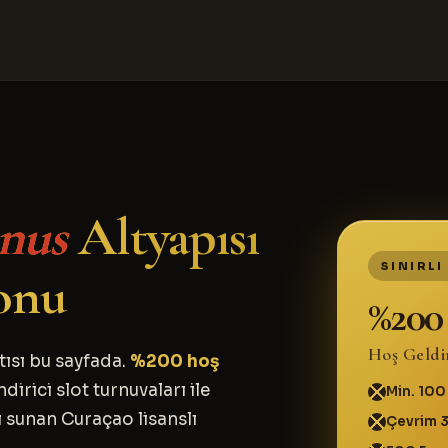
nus
Altyapısı
SINIRLI
lonu
%200
Hoş Geldi
tısı bu sayfada.
%200 hoş
irici slot turnuvaları ile
Min. 100
i sunan Curaçao lisanslı
Çevrim 3