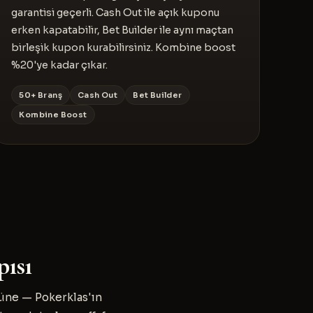
garantisi geçerli. Cash Out ile açık kuponu
erken kapatabilir, Bet Builder ile aynı maçtan
birleşik kupon kurabilirsiniz. Kombine boost
%20'ye kadar çıkar.
50+ Branş
Cash Out
Bet Builder
Kombine Boost
ısı
üne — Pokerklas'ın