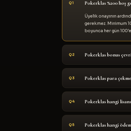
Pokerklas %200 hoş ge
Q1
Üyelik onayının ardınd
gerekmez. Minimum 100 
boyunca her gün 100'er
Pokerklas bonus çevri
Q2
Pokerklas para çekme 
Q3
Pokerklas hangi lisans
Q4
Pokerklas hangi ödem
Q5