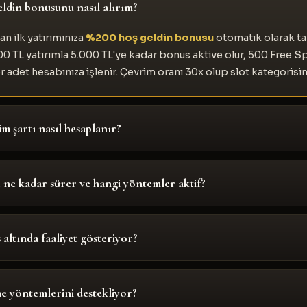
ldin bonusunu nasıl alırım?
an ilk yatırımınıza
%200 hoş geldin bonusu
otomatik olarak ta
TL yatırımla 5.000 TL'ye kadar bonus aktive olur, 500 Free Sp
 adet hesabınıza işlenir. Çevrim oranı 30x olup slot kategorisin
m şartı nasıl hesaplanır?
ne kadar sürer ve hangi yöntemler aktif?
 altında faaliyet gösteriyor?
e yöntemlerini destekliyor?