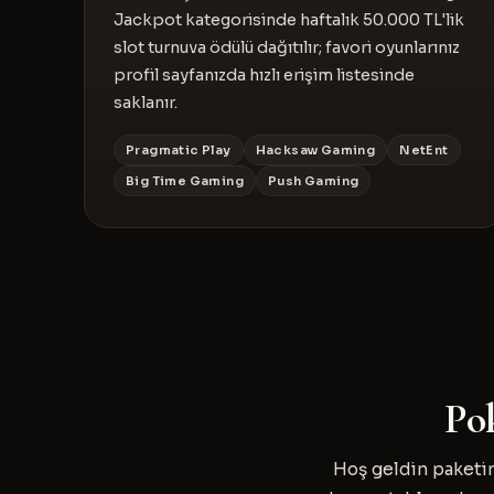
Jackpot kategorisinde haftalık 50.000 TL'lik
slot turnuva ödülü dağıtılır; favori oyunlarınız
profil sayfanızda hızlı erişim listesinde
saklanır.
Pragmatic Play
Hacksaw Gaming
NetEnt
Big Time Gaming
Push Gaming
Po
Hoş geldin paketi