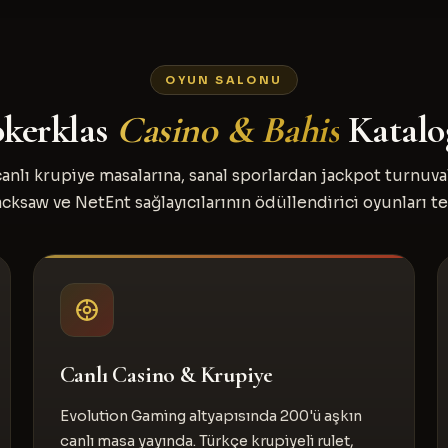
OYUN SALONU
okerklas
Casino & Bahis
Katalo
anlı krupiye masalarına, sanal sporlardan jackpot turnuva
cksaw ve NetEnt sağlayıcılarının ödüllendirici oyunları tek
Canlı Casino & Krupiye
Evolution Gaming altyapısında 200'ü aşkın
canlı masa yayında. Türkçe krupiyeli rulet,