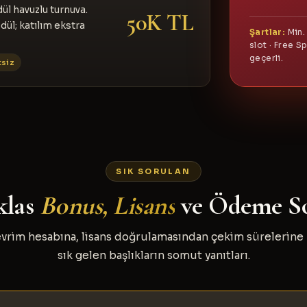
ül havuzlu turnuva.
50K TL
dül; katılım ekstra
Şartlar:
Min.
slot · Free S
geçerli.
tsiz
SIK SORULAN
klas
Bonus, Lisans
ve Ödeme So
vrim hesabına, lisans doğrulamasından çekim sürelerine
sık gelen başlıkların somut yanıtları.