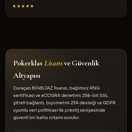
★
★
★
★
★
Pokerklas
Lisans
ve Güvenlik
Altyapısı
Curaçao 8048/JAZ lisansı, bağımsız RNG
sertifikası ve eCOGRA denetimi; 256-bit SSL
şifreli bağlantı, biyometrik 2FA desteği ve GDPR
uyumlu veri politikası ile prestij seviyesinde
güvenli bir bahis ortamı sunulur.