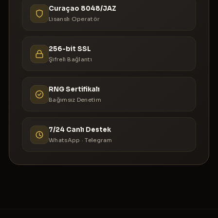
Curaçao 8048/JAZ
Lisanslı Operatör
256-bit SSL
Şifreli Bağlantı
RNG Sertifikalı
Bağımsız Denetim
7/24 Canlı Destek
WhatsApp · Telegram