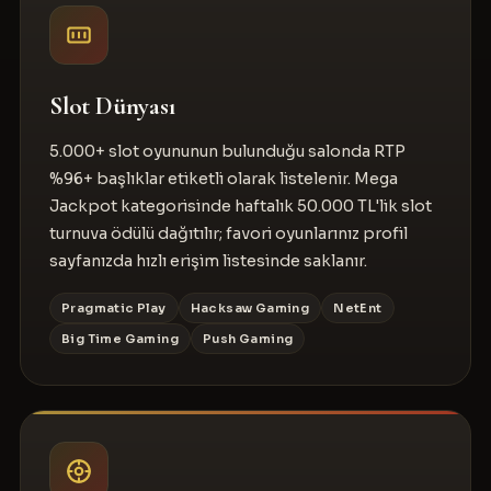
Slot Dünyası
5.000+ slot oyununun bulunduğu salonda RTP
%96+ başlıklar etiketli olarak listelenir. Mega
Jackpot kategorisinde haftalık 50.000 TL'lik slot
turnuva ödülü dağıtılır; favori oyunlarınız profil
sayfanızda hızlı erişim listesinde saklanır.
Pragmatic Play
Hacksaw Gaming
NetEnt
Big Time Gaming
Push Gaming