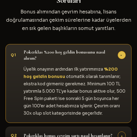
Soruları
Bonus alımından çevrim hesabına, lisans
doğrulamasından çekim sürelerine kadar üyelerden
en sık gelen başlıkların somut yanıtları.
Pokerklas %200 hoş geldin bonusunu nasıl
+
Q1
alırım?
Üyelik onayının ardından ilk yatırımınıza
%200
hoş geldin bonusu
otomatik olarak tanımlanır;
ekstra kod girmeniz gerekmez. Minimum 100 TL
yatırımla 5.000 TL'ye kadar bonus aktive olur, 500
Free Spin paketi ise sonraki 5 gün boyunca her
gün 100'er adet hesabınıza işlenir. Çevrim oranı
30x olup slot kategorisinde geçerlidir.
Pokerklas bonus çevrim şartı nasıl hesaplanır?
+
Q2