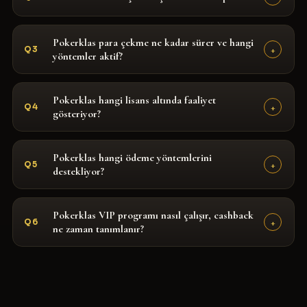
Pokerklas para çekme ne kadar sürer ve hangi
+
Q3
yöntemler aktif?
Pokerklas hangi lisans altında faaliyet
+
Q4
gösteriyor?
Pokerklas hangi ödeme yöntemlerini
+
Q5
destekliyor?
Pokerklas VIP programı nasıl çalışır, cashback
+
Q6
ne zaman tanımlanır?