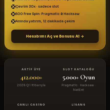
Çevrim 30x · sadece slot
500 Free Spin: Pragmatic & Hacksaw
Anında yatırım, 12 dakikada çekim
Hesabımı Aç ve Bonusu Al →
AKTIF ÜYE
SLOT KATALOĞU
412.000+
5.000+ Oyun
2026 Q1 itibarıyla
Pragmatic · Hacksaw ·
NetEnt
CANLI CASINO
LISANS