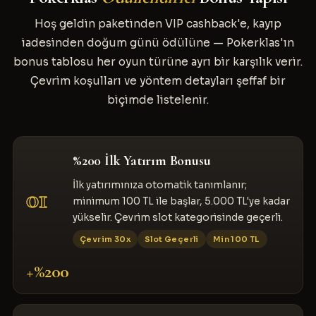
Hoş geldin paketinden VIP cashback'e, kayıp
iadesinden doğum günü ödülüne — Pokerklas'ın
bonus tablosu her oyun türüne ayrı bir karşılık verir.
Çevrim koşulları ve yöntem detayları şeffaf bir
biçimde listelenir.
%200 İlk Yatırım Bonusu
İlk yatırımınıza otomatik tanımlanır;
01
minimum 100 TL ile başlar, 5.000 TL'ye kadar
yükselir. Çevrim slot kategorisinde geçerli.
Çevrim 30x
Slot Geçerli
Min 100 TL
+%200