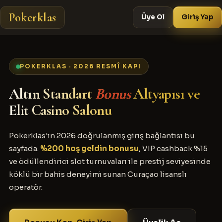
Pokerklas
Üye Ol
Giriş Yap
POKERKLAS · 2026 RESMÎ KAPI
Altın Standart
Bonus
Altyapısı ve
Elit Casino Salonu
Pokerklas'ın 2026 doğrulanmış giriş bağlantısı bu
sayfada.
%200 hoş geldin bonusu
, VIP cashback %15
ve ödüllendirici slot turnuvaları ile prestij seviyesinde
köklü bir bahis deneyimi sunan Curaçao lisanslı
operatör.