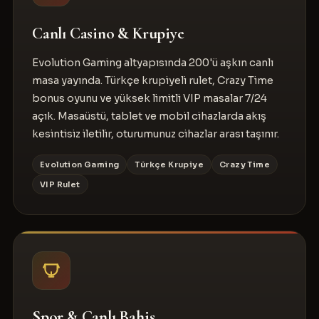
Canlı Casino & Krupiye
Evolution Gaming altyapısında 200'ü aşkın canlı
masa yayında. Türkçe krupiyeli rulet, Crazy Time
bonus oyunu ve yüksek limitli VIP masalar 7/24
açık. Masaüstü, tablet ve mobil cihazlarda akış
kesintisiz iletilir, oturumunuz cihazlar arası taşınır.
Evolution Gaming
Türkçe Krupiye
Crazy Time
VIP Rulet
Spor & Canlı Bahis