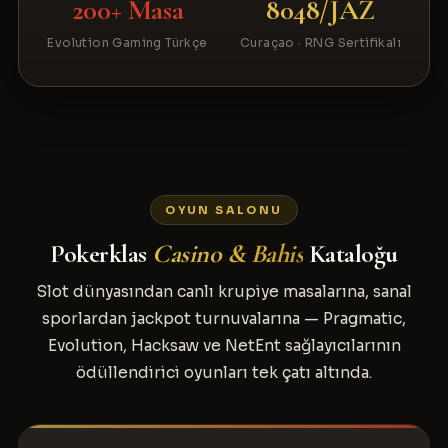
200+ Masa
8048/JAZ
Evolution Gaming Türkçe
Curaçao · RNG Sertifikalı
OYUN SALONU
Pokerklas
Casino & Bahis
Kataloğu
Slot dünyasından canlı krupiye masalarına, sanal
sporlardan jackpot turnuvalarına — Pragmatic,
Evolution, Hacksaw ve NetEnt sağlayıcılarının
ödüllendirici oyunları tek çatı altında.