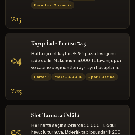
Pazartesi Otomatik
%15
Kayıp İade Bonusu %25
Hafta içi net kaybın %25'i pazartesi günü
04
iade edilir. Maksimum 5.000 TL tavanı; spor
ve casino segmentleri ayrı ayrı hesaplanır.
Haftalık
Maks 5.000 TL
Spor + Casino
%25
Slot Turnuva Ödülü
Her hafta seçili slotlarda 50.000 TL ödül
05
havuzlu turnuva. Liderlik tablosunda ilk 200