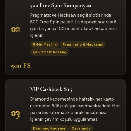
500 Free Spin Kampanyası
Pragmatic ve Hacksaw seçili slotlarında
500 Free Spin paketi. İlk depozit sonrası 5
02
gün boyunca 100'er adet olarak hesabınıza
işlenir.
5 Gün Yayılım
Pragmatic & Hacksaw
Çevrimsiz Kazanç
500 FS
VIP Cashback %15
Diamond kademesinde haftalık net kayıp
üzerinden %15'e ulaşan cashback iadesi. Her
03
pazartesi otomatik olarak hesabınıza
işlenir, çevrim koşulu uygulanmaz.
Diamond Kademe
Çevrimsiz