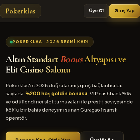
Pokerklas
Üye Ol
Giriş Yap
POKERKLAS · 2026 RESMÎ KAPI
Altın Standart
Bonus
Altyapısı ve
Elit Casino Salonu
Pokerklas'ın 2026 doğrulanmış giriş bağlantısı bu
sayfada.
%200 hoş geldin bonusu
, VIP cashback %15
ve ödüllendirici slot turnuvaları ile prestij seviyesinde
köklü bir bahis deneyimi sunan Curaçao lisanslı
operatör.