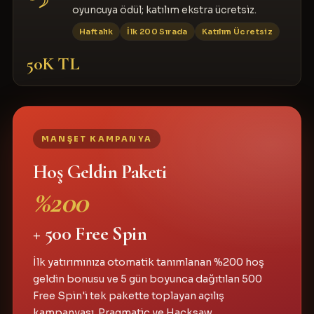
oyuncuya ödül; katılım ekstra ücretsiz.
Haftalık
İlk 200 Sırada
Katılım Ücretsiz
50K TL
MANŞET KAMPANYA
Hoş Geldin Paketi
%200
+ 500 Free Spin
İlk yatırımınıza otomatik tanımlanan %200 hoş
geldin bonusu ve 5 gün boyunca dağıtılan 500
Free Spin'i tek pakette toplayan açılış
kampanyası. Pragmatic ve Hacksaw