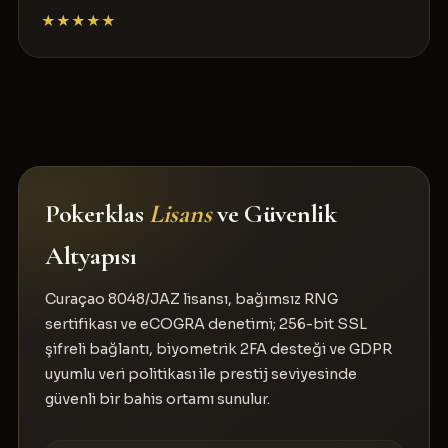
★
★
★
★
★
Pokerklas
Lisans
ve Güvenlik
Altyapısı
Curaçao 8048/JAZ lisansı, bağımsız RNG
sertifikası ve eCOGRA denetimi; 256-bit SSL
şifreli bağlantı, biyometrik 2FA desteği ve GDPR
uyumlu veri politikası ile prestij seviyesinde
güvenli bir bahis ortamı sunulur.