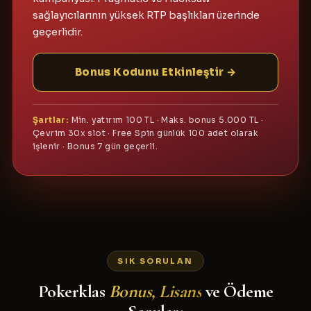
sağlayıcılarının yüksek RTP başlıkları üzerinde
geçerlidir.
Bonus Kodunu Etkinleştir →
Şartlar:
Min. yatırım 100 TL · Maks. bonus 5.000 TL ·
Çevrim 30x slot · Free Spin günlük 100 adet olarak
işlenir · Bonus 7 gün geçerli.
SIK SORULAN
Pokerklas
Bonus, Lisans
ve Ödeme