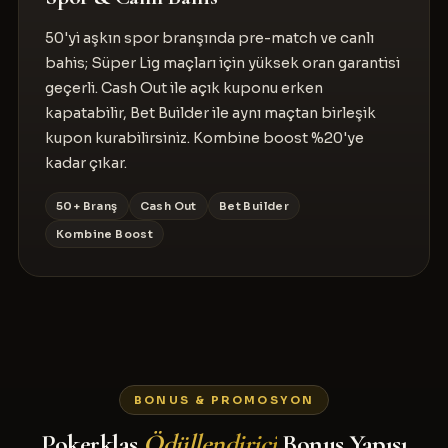
50'yi aşkın spor branşında pre-match ve canlı
bahis; Süper Lig maçları için yüksek oran garantisi
geçerli. Cash Out ile açık kuponu erken
kapatabilir, Bet Builder ile aynı maçtan birleşik
kupon kurabilirsiniz. Kombine boost %20'ye
kadar çıkar.
50+ Branş
Cash Out
Bet Builder
Kombine Boost
BONUS & PROMOSYON
Pokerklas
Ödüllendirici
Bonus Yapısı