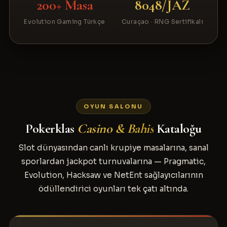
200+ Masa
8048/JAZ
Evolution Gaming Türkçe
Curaçao · RNG Sertifikalı
OYUN SALONU
Pokerklas
Casino & Bahis
Kataloğu
Slot dünyasından canlı krupiye masalarına, sanal
sporlardan jackpot turnuvalarına — Pragmatic,
Evolution, Hacksaw ve NetEnt sağlayıcılarının
ödüllendirici oyunları tek çatı altında.