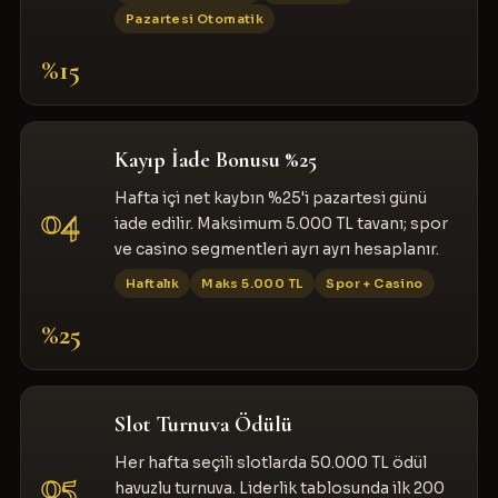
Pazartesi Otomatik
%15
Kayıp İade Bonusu %25
Hafta içi net kaybın %25'i pazartesi günü
04
iade edilir. Maksimum 5.000 TL tavanı; spor
ve casino segmentleri ayrı ayrı hesaplanır.
Haftalık
Maks 5.000 TL
Spor + Casino
%25
Slot Turnuva Ödülü
Her hafta seçili slotlarda 50.000 TL ödül
05
havuzlu turnuva. Liderlik tablosunda ilk 200