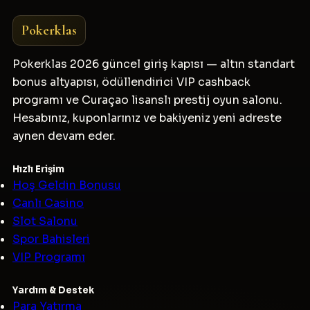
Pokerklas
Pokerklas 2026 güncel giriş kapısı — altın standart
bonus altyapısı, ödüllendirici VIP cashback
programı ve Curaçao lisanslı prestij oyun salonu.
Hesabınız, kuponlarınız ve bakiyeniz yeni adreste
aynen devam eder.
Hızlı Erişim
Hoş Geldin Bonusu
Canlı Casino
Slot Salonu
Spor Bahisleri
VIP Programı
Yardım & Destek
Para Yatırma