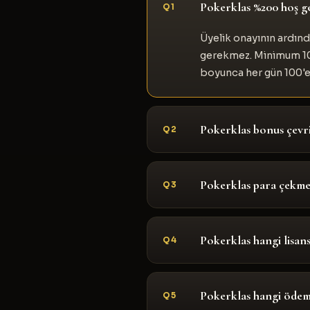
Pokerklas %200 hoş ge
Q1
Üyelik onayının ardınd
gerekmez. Minimum 100 
boyunca her gün 100'er
Pokerklas bonus çevri
Q2
Pokerklas para çekme 
Q3
Pokerklas hangi lisans
Q4
Pokerklas hangi ödem
Q5