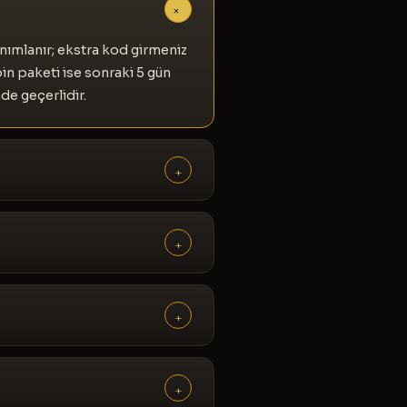
+
nımlanır; ekstra kod girmeniz
in paketi ise sonraki 5 gün
de geçerlidir.
+
+
+
+