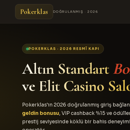
Pokerklas
DOĞRULANMIŞ · 2026
POKERKLAS · 2026 RESMÎ KAPI
Altın Standart
Bo
ve Elit Casino Sa
Pokerklas'ın 2026 doğrulanmış giriş bağlan
geldin bonusu
, VIP cashback %15 ve ödüllend
prestij seviyesinde köklü bir bahis deneyim