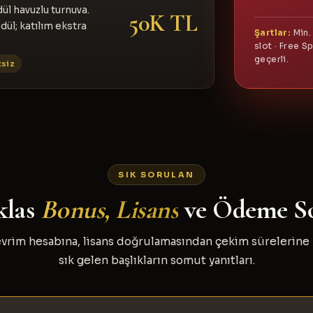
ül havuzlu turnuva.
50K TL
dül; katılım ekstra
Şartlar:
Min.
slot · Free S
geçerli.
tsiz
SIK SORULAN
klas
Bonus, Lisans
ve Ödeme So
vrim hesabına, lisans doğrulamasından çekim sürelerine
sık gelen başlıkların somut yanıtları.