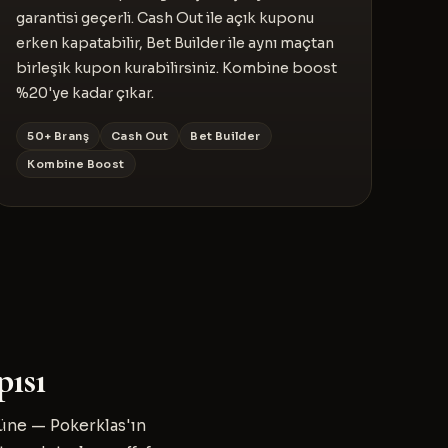
garantisi geçerli. Cash Out ile açık kuponu
erken kapatabilir, Bet Builder ile aynı maçtan
birleşik kupon kurabilirsiniz. Kombine boost
%20'ye kadar çıkar.
50+ Branş
Cash Out
Bet Builder
Kombine Boost
ısı
üne — Pokerklas'ın