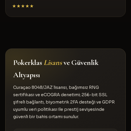
★
★
★
★
★
Pokerklas
Lisans
ve Güvenlik
Altyapısı
Curaçao 8048/JAZ lisansı, bağımsız RNG
sertifikası ve eCOGRA denetimi; 256-bit SSL
şifreli bağlantı, biyometrik 2FA desteği ve GDPR
uyumlu veri politikası ile prestij seviyesinde
güvenli bir bahis ortamı sunulur.