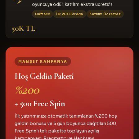
oyuncuya ödül; katılım ekstra ücretsiz.
Haftalık
İlk 200 Sırada
Katılım Ücretsiz
50K TL
MANŞET KAMPANYA
Hoş Geldin Paketi
%200
+ 500 Free Spin
İlk yatırımınıza otomatik tanımlanan %200 hoş
geldin bonusu ve 5 gün boyunca dağıtılan 500
Free Spin'i tek pakette toplayan açılış
kampanyası. Pragmatic ve Hacksaw