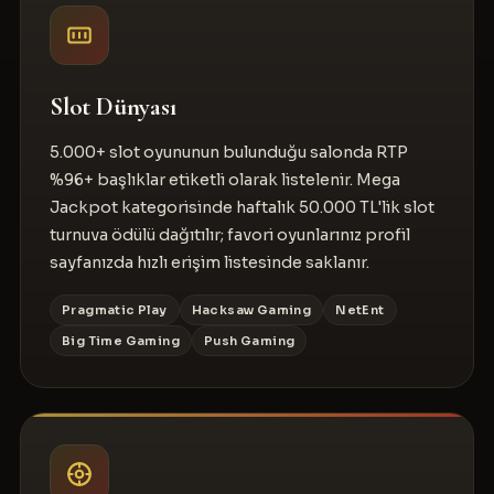
Slot Dünyası
5.000+ slot oyununun bulunduğu salonda RTP
%96+ başlıklar etiketli olarak listelenir. Mega
Jackpot kategorisinde haftalık 50.000 TL'lik slot
turnuva ödülü dağıtılır; favori oyunlarınız profil
sayfanızda hızlı erişim listesinde saklanır.
Pragmatic Play
Hacksaw Gaming
NetEnt
Big Time Gaming
Push Gaming