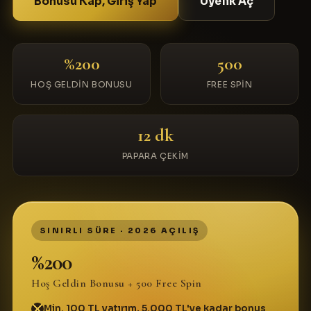
Bonusu Kap, Giriş Yap
Üyelik Aç
%200
500
HOŞ GELDIN BONUSU
FREE SPIN
12 dk
PAPARA ÇEKIM
SINIRLI SÜRE · 2026 AÇILIŞ
%200
Hoş Geldin Bonusu + 500 Free Spin
Min. 100 TL yatırım, 5.000 TL'ye kadar bonus