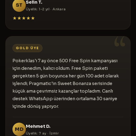
Selin T.
ST
Üyelik: 1-2 yıl · Ankara
★
★
★
★
★
GOLD ÜYE
Pokerklas'ı 7 ay önce 500 Free Spin kampanyası
için denedim, kalıcı oldum. Free Spin paketi
gerçekten 5 gün boyunca her gün 100 adet olarak
işlendi; Pragmatic'in Sweet Bonanza serisinde
küçük ama çevrimsiz kazançlar topladım. Canlı
destek WhatsApp üzerinden ortalama 30 saniye
içinde dönüş yapıyor.
Mehmet D.
MD
Üyelik: 7 ay · İzmir