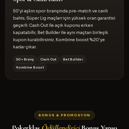
50'yi aşkın spor branşında pre-match ve canlı
bahis; Süper Lig maçları için yüksek oran garantisi
geçerli. Cash Out ile açık kuponu erken
kapatabilir, Bet Builder ile aynı maçtan birleşik
kupon kurabilirsiniz. Kombine boost %20'ye
kadar çıkar.
50+ Branş
Cash Out
Bet Builder
Kombine Boost
BONUS & PROMOSYON
Pokerklas
Ödüllendirici
Bonus Yapısı