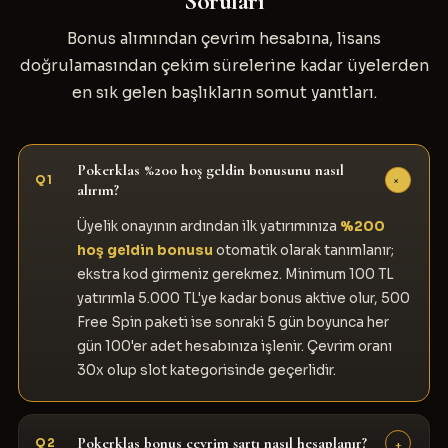
Soruları
Bonus alımından çevrim hesabına, lisans
doğrulamasından çekim sürelerine kadar üyelerden
en sık gelen başlıkların somut yanıtları.
Pokerklas %200 hoş geldin bonusunu nasıl
+
Q1
alırım?
Üyelik onayının ardından ilk yatırımınıza
%200
hoş geldin bonusu
otomatik olarak tanımlanır;
ekstra kod girmeniz gerekmez. Minimum 100 TL
yatırımla 5.000 TL'ye kadar bonus aktive olur, 500
Free Spin paketi ise sonraki 5 gün boyunca her
gün 100'er adet hesabınıza işlenir. Çevrim oranı
30x olup slot kategorisinde geçerlidir.
Pokerklas bonus çevrim şartı nasıl hesaplanır?
+
Q2