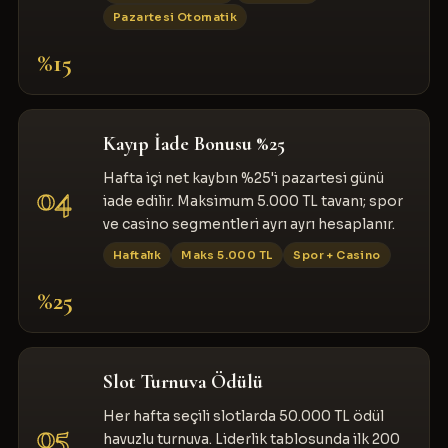
Pazartesi Otomatik
%15
Kayıp İade Bonusu %25
Hafta içi net kaybın %25'i pazartesi günü
04
iade edilir. Maksimum 5.000 TL tavanı; spor
ve casino segmentleri ayrı ayrı hesaplanır.
Haftalık
Maks 5.000 TL
Spor + Casino
%25
Slot Turnuva Ödülü
Her hafta seçili slotlarda 50.000 TL ödül
05
havuzlu turnuva. Liderlik tablosunda ilk 200