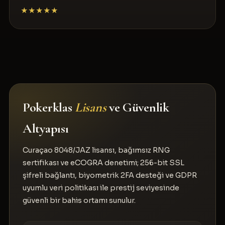
★
★
★
★
★
Pokerklas
Lisans
ve Güvenlik
Altyapısı
Curaçao 8048/JAZ lisansı, bağımsız RNG
sertifikası ve eCOGRA denetimi; 256-bit SSL
şifreli bağlantı, biyometrik 2FA desteği ve GDPR
uyumlu veri politikası ile prestij seviyesinde
güvenli bir bahis ortamı sunulur.