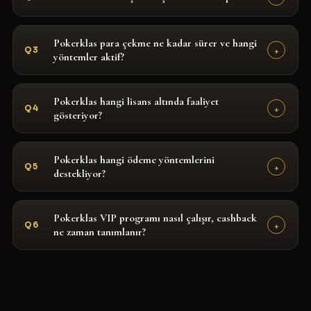
Pokerklas para çekme ne kadar sürer ve hangi
+
Q3
yöntemler aktif?
Pokerklas hangi lisans altında faaliyet
+
Q4
gösteriyor?
Pokerklas hangi ödeme yöntemlerini
+
Q5
destekliyor?
Pokerklas VIP programı nasıl çalışır, cashback
+
Q6
ne zaman tanımlanır?