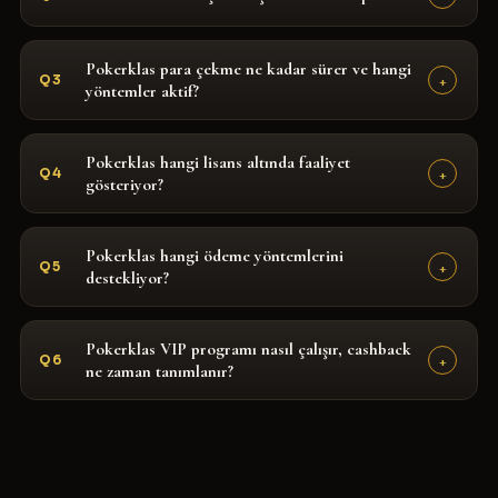
Pokerklas para çekme ne kadar sürer ve hangi
+
Q3
yöntemler aktif?
Pokerklas hangi lisans altında faaliyet
+
Q4
gösteriyor?
Pokerklas hangi ödeme yöntemlerini
+
Q5
destekliyor?
Pokerklas VIP programı nasıl çalışır, cashback
+
Q6
ne zaman tanımlanır?