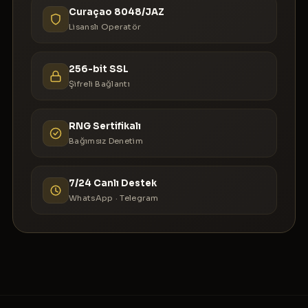
Curaçao 8048/JAZ
Lisanslı Operatör
256-bit SSL
Şifreli Bağlantı
RNG Sertifikalı
Bağımsız Denetim
7/24 Canlı Destek
WhatsApp · Telegram