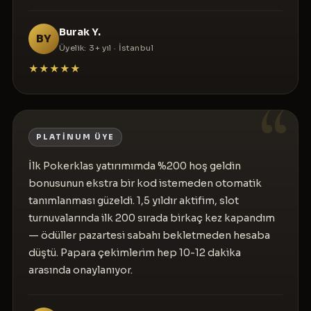
Burak Y.
BY
Üyelik: 3+ yıl · İstanbul
★
★
★
★
★
PLATINUM ÜYE
İlk Pokerklas yatırımımda %200 hoş geldin
bonusunun ekstra bir kod istemeden otomatik
tanımlanması güzeldi. 1,5 yıldır aktifim, slot
turnuvalarında ilk 200 sırada birkaç kez kapandım
— ödüller pazartesi sabahı bekletmeden hesaba
düştü. Papara çekimlerim hep 10-12 dakika
arasında onaylanıyor.