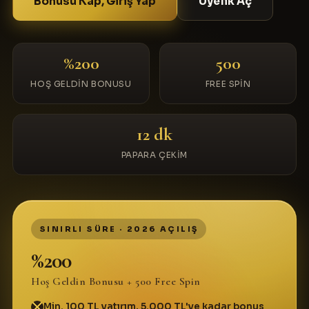
Bonusu Kap, Giriş Yap
Üyelik Aç
%200
500
HOŞ GELDIN BONUSU
FREE SPIN
12 dk
PAPARA ÇEKIM
SINIRLI SÜRE · 2026 AÇILIŞ
%200
Hoş Geldin Bonusu + 500 Free Spin
Min. 100 TL yatırım, 5.000 TL'ye kadar bonus