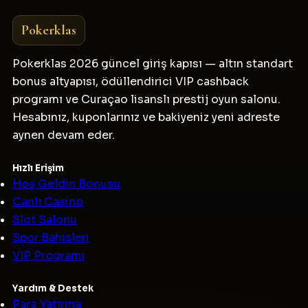
Pokerklas
Pokerklas 2026 güncel giriş kapısı — altın standart
bonus altyapısı, ödüllendirici VIP cashback
programı ve Curaçao lisanslı prestij oyun salonu.
Hesabınız, kuponlarınız ve bakiyeniz yeni adreste
aynen devam eder.
Hızlı Erişim
Hoş Geldin Bonusu
Canlı Casino
Slot Salonu
Spor Bahisleri
VIP Programı
Yardım & Destek
Para Yatırma