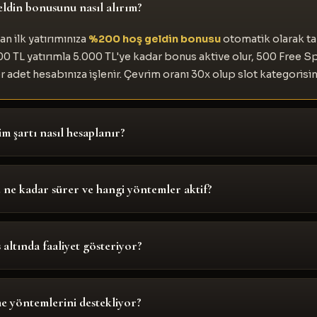
ldin bonusunu nasıl alırım?
an ilk yatırımınıza
%200 hoş geldin bonusu
otomatik olarak ta
TL yatırımla 5.000 TL'ye kadar bonus aktive olur, 500 Free Sp
 adet hesabınıza işlenir. Çevrim oranı 30x olup slot kategorisin
m şartı nasıl hesaplanır?
ne kadar sürer ve hangi yöntemler aktif?
 altında faaliyet gösteriyor?
e yöntemlerini destekliyor?