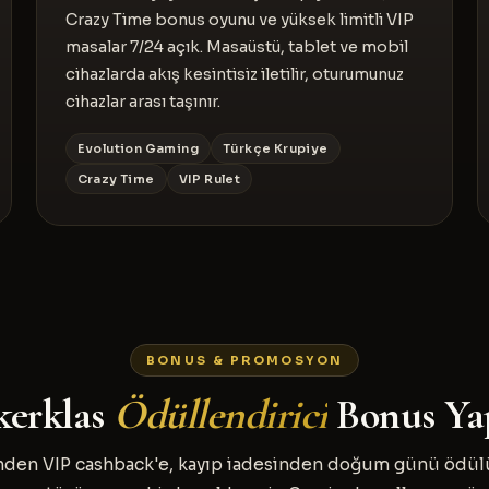
Crazy Time bonus oyunu ve yüksek limitli VIP
masalar 7/24 açık. Masaüstü, tablet ve mobil
cihazlarda akış kesintisiz iletilir, oturumunuz
cihazlar arası taşınır.
Evolution Gaming
Türkçe Krupiye
Crazy Time
VIP Rulet
BONUS & PROMOSYON
kerklas
Ödüllendirici
Bonus Yap
nden VIP cashback'e, kayıp iadesinden doğum günü ödül