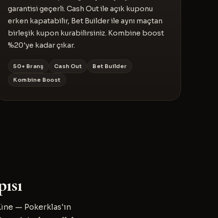
garantisi geçerli. Cash Out ile açık kuponu
erken kapatabilir, Bet Builder ile aynı maçtan
birleşik kupon kurabilirsiniz. Kombine boost
%20'ye kadar çıkar.
50+ Branş
Cash Out
Bet Builder
Kombine Boost
ısı
üne — Pokerklas'ın