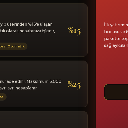
ıp üzerinden %15'e ulaşan
İlk yatırım
%15
k olarak hesabınıza işlenir,
bonusu ve 5
pakette top
sağlayıcılar
tesi Otomatik
%25
ünü iade edilir. Maksimum 5.000
yrı ayrı hesaplanır.
no