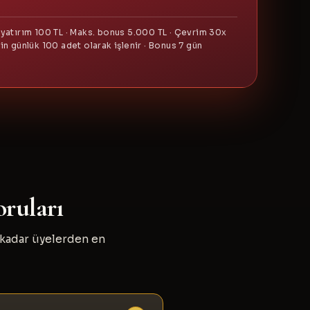
 yatırım 100 TL · Maks. bonus 5.000 TL · Çevrim 30x
pin günlük 100 adet olarak işlenir · Bonus 7 gün
ruları
 kadar üyelerden en