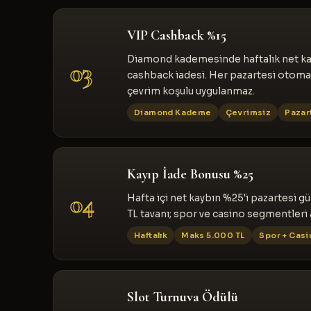
VIP Cashback %15
Diamond kademesinde haftalık net kay
03
cashback iadesi. Her pazartesi otomati
çevrim koşulu uygulanmaz.
Diamond Kademe
Çevrimsiz
Pazar
Kayıp İade Bonusu %25
04
Hafta içi net kaybın %25'i pazartesi g
TL tavanı; spor ve casino segmentleri a
Haftalık
Maks 5.000 TL
Spor + Casi
Slot Turnuva Ödülü