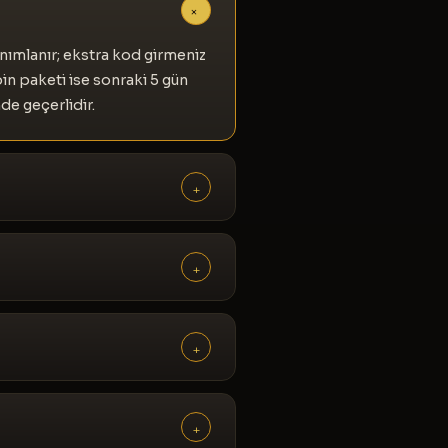
+
nımlanır; ekstra kod girmeniz
in paketi ise sonraki 5 gün
de geçerlidir.
+
+
+
+