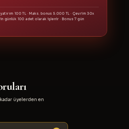
 yatırım 100 TL · Maks. bonus 5.000 TL · Çevrim 30x
pin günlük 100 adet olarak işlenir · Bonus 7 gün
ruları
 kadar üyelerden en