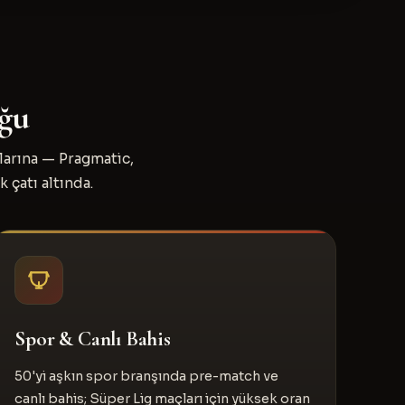
ğu
larına — Pragmatic,
 çatı altında.
Spor & Canlı Bahis
50'yi aşkın spor branşında pre-match ve
canlı bahis; Süper Lig maçları için yüksek oran