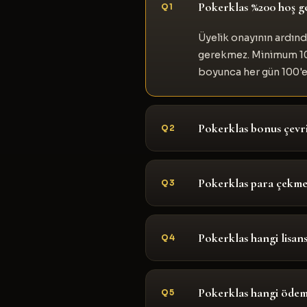
Pokerklas %200 hoş ge
Q1
Üyelik onayının ardınd
gerekmez. Minimum 100 
boyunca her gün 100'er
Pokerklas bonus çevri
Q2
Pokerklas para çekme 
Q3
Pokerklas hangi lisans
Q4
Pokerklas hangi ödem
Q5