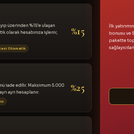
ıp üzerinden %15'e ulaşan
İlk yatırım
%15
k olarak hesabınıza işlenir,
bonusu ve 5
pakette top
sağlayıcılar
tesi Otomatik
%25
ünü iade edilir. Maksimum 5.000
yrı ayrı hesaplanır.
no