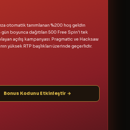
ınıza otomatik tanımlanan %200 hoş geldin
 gün boyunca dağıtılan 500 Free Spin'i tek
layan açılış kampanyası. Pragmatic ve Hacksaw
ının yüksek RTP başlıkları üzerinde geçerlidir.
Bonus Kodunu Etkinleştir →