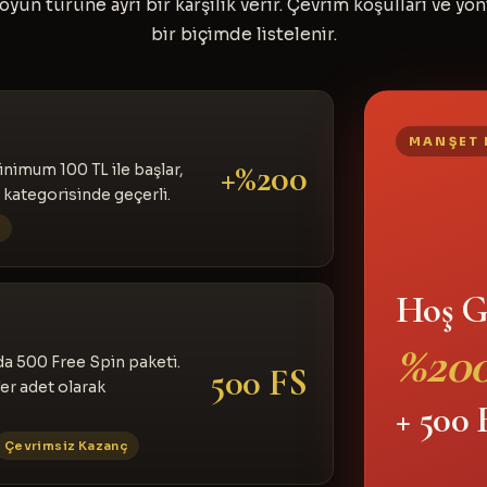
yun türüne ayrı bir karşılık verir. Çevrim koşulları ve yön
bir biçimde listelenir.
MANŞET
+%200
inimum 100 TL ile başlar,
t kategorisinde geçerli.
L
Hoş G
%20
da 500 Free Spin paketi.
500 FS
er adet olarak
+ 500 
Çevrimsiz Kazanç