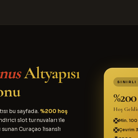
nus
Altyapısı
SINIRLI
lonu
%200
Hoş Geldi
tısı bu sayfada.
%200 hoş
irici slot turnuvaları ile
Min. 100
i sunan Curaçao lisanslı
Çevrim 3