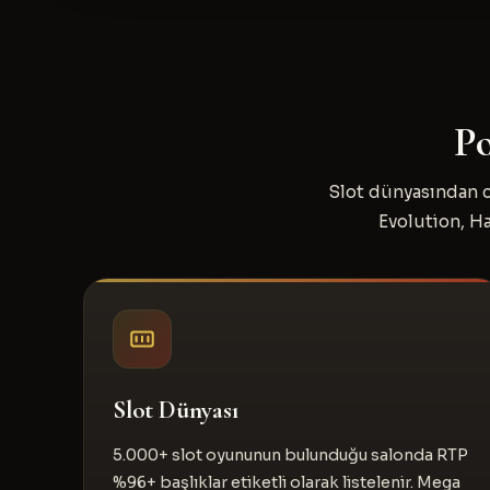
P
Slot dünyasından c
Evolution, Ha
Slot Dünyası
5.000+ slot oyununun bulunduğu salonda RTP
%96+ başlıklar etiketli olarak listelenir. Mega