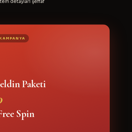
tem detayları şeffaf
 KAMPANYA
eldin Paketi
0
Free Spin