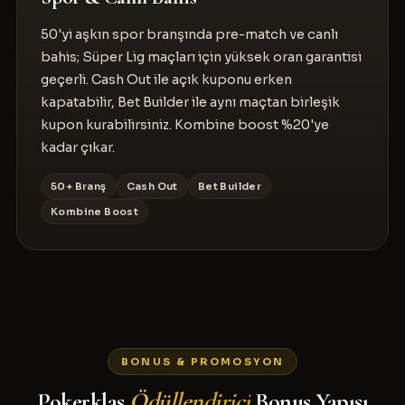
50'yi aşkın spor branşında pre-match ve canlı
bahis; Süper Lig maçları için yüksek oran garantisi
geçerli. Cash Out ile açık kuponu erken
kapatabilir, Bet Builder ile aynı maçtan birleşik
kupon kurabilirsiniz. Kombine boost %20'ye
kadar çıkar.
50+ Branş
Cash Out
Bet Builder
Kombine Boost
BONUS & PROMOSYON
Pokerklas
Ödüllendirici
Bonus Yapısı