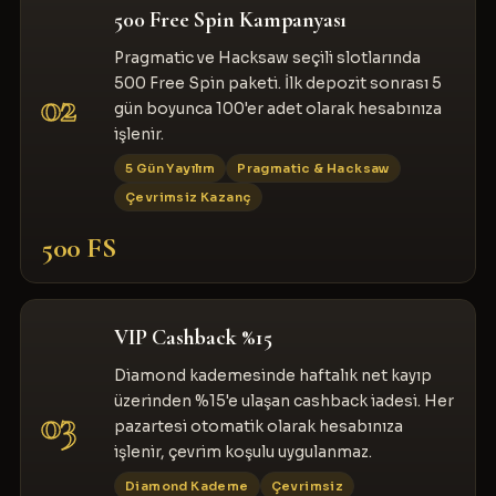
500 Free Spin Kampanyası
Pragmatic ve Hacksaw seçili slotlarında
500 Free Spin paketi. İlk depozit sonrası 5
02
gün boyunca 100'er adet olarak hesabınıza
işlenir.
5 Gün Yayılım
Pragmatic & Hacksaw
Çevrimsiz Kazanç
500 FS
VIP Cashback %15
Diamond kademesinde haftalık net kayıp
üzerinden %15'e ulaşan cashback iadesi. Her
03
pazartesi otomatik olarak hesabınıza
işlenir, çevrim koşulu uygulanmaz.
Diamond Kademe
Çevrimsiz