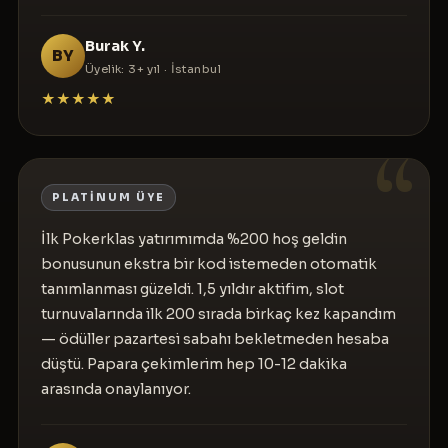
Burak Y.
BY
Üyelik: 3+ yıl · İstanbul
★
★
★
★
★
PLATINUM ÜYE
İlk Pokerklas yatırımımda %200 hoş geldin
bonusunun ekstra bir kod istemeden otomatik
tanımlanması güzeldi. 1,5 yıldır aktifim, slot
turnuvalarında ilk 200 sırada birkaç kez kapandım
— ödüller pazartesi sabahı bekletmeden hesaba
düştü. Papara çekimlerim hep 10-12 dakika
arasında onaylanıyor.