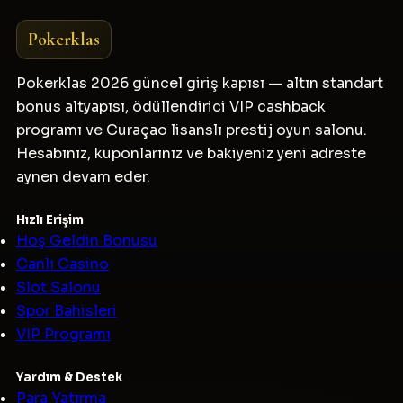
Pokerklas
Pokerklas 2026 güncel giriş kapısı — altın standart
bonus altyapısı, ödüllendirici VIP cashback
programı ve Curaçao lisanslı prestij oyun salonu.
Hesabınız, kuponlarınız ve bakiyeniz yeni adreste
aynen devam eder.
Hızlı Erişim
Hoş Geldin Bonusu
Canlı Casino
Slot Salonu
Spor Bahisleri
VIP Programı
Yardım & Destek
Para Yatırma