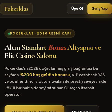
Pokerklas
Üye Ol
Giriş Yap
POKERKLAS · 2026 RESMÎ KAPI
Altın Standart
Bonus
Altyapısı ve
Elit Casino Salonu
Pokerklas'ın 2026 doğrulanmış giriş bağlantısı bu
sayfada.
%200 hoş geldin bonusu
, VIP cashback %15
ve ödüllendirici slot turnuvaları ile prestij seviyesinde
köklü bir bahis deneyimi sunan Curaçao lisanslı
operatör.