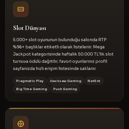
Slot Dünyası
5.000+ slot oyununun bulunduğu salonda RTP
%96+ başlıklar etiketli olarak listelenir. Mega
Jackpot kategorisinde haftalık 50.000 TL'lik slot
turnuva ödülü dağıtılır; favori oyunlarınız profil
sayfanızda hızlı erişim listesinde saklanır.
Pragmatic Play
Hacksaw Gaming
NetEnt
Big Time Gaming
Push Gaming