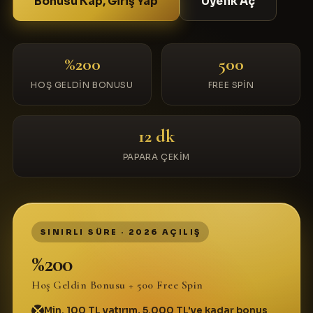
Bonusu Kap, Giriş Yap
Üyelik Aç
%200
500
HOŞ GELDIN BONUSU
FREE SPIN
12 dk
PAPARA ÇEKIM
SINIRLI SÜRE · 2026 AÇILIŞ
%200
Hoş Geldin Bonusu + 500 Free Spin
Min. 100 TL yatırım, 5.000 TL'ye kadar bonus