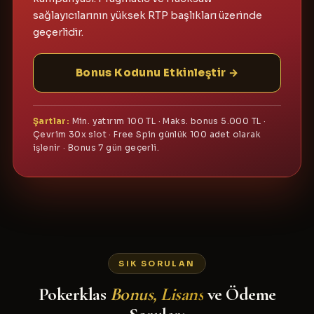
sağlayıcılarının yüksek RTP başlıkları üzerinde
geçerlidir.
Bonus Kodunu Etkinleştir →
Şartlar:
Min. yatırım 100 TL · Maks. bonus 5.000 TL ·
Çevrim 30x slot · Free Spin günlük 100 adet olarak
işlenir · Bonus 7 gün geçerli.
SIK SORULAN
Pokerklas
Bonus, Lisans
ve Ödeme