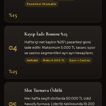
Pazartesi Otomatik
%15
Kayıp İade Bonusu %25
Hafta içi net kaybın %25'i pazartesi günü
04
iade edilir. Maksimum 5.000 TL tavanı; spor
ve casino segmentleri ayrı ayrı hesaplanır.
Haftalık
Maks 5.000 TL
Spor + Casino
%25
Slot Turnuva Ödülü
Her hafta seçili slotlarda 50.000 TL ödül
05
havuzlu turnuva. Liderlik tablosunda ilk 200