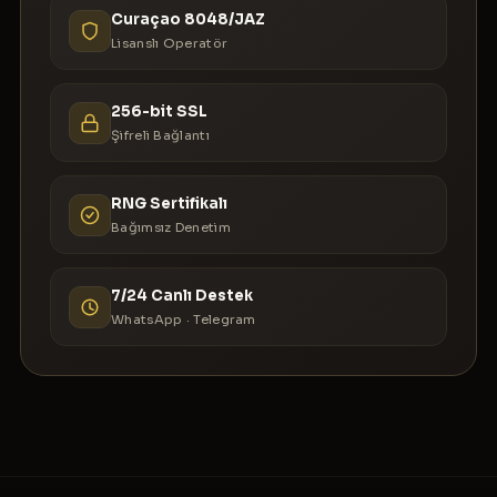
Curaçao 8048/JAZ
Lisanslı Operatör
256-bit SSL
Şifreli Bağlantı
RNG Sertifikalı
Bağımsız Denetim
7/24 Canlı Destek
WhatsApp · Telegram