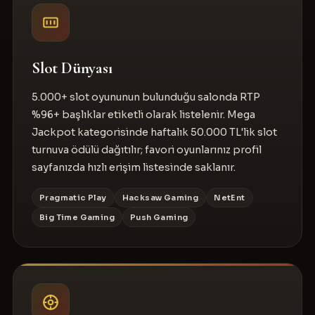
Slot Dünyası
5.000+ slot oyununun bulunduğu salonda RTP
%96+ başlıklar etiketli olarak listelenir. Mega
Jackpot kategorisinde haftalık 50.000 TL'lik slot
turnuva ödülü dağıtılır; favori oyunlarınız profil
sayfanızda hızlı erişim listesinde saklanır.
Pragmatic Play
Hacksaw Gaming
NetEnt
Big Time Gaming
Push Gaming