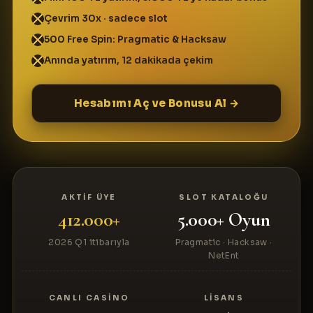
Çevrim 30x · sadece slot
500 Free Spin: Pragmatic & Hacksaw
Anında yatırım, 12 dakikada çekim
Hesabımı Aç ve Bonusu Al →
AKTIF ÜYE
SLOT KATALOĞU
412.000+
5.000+ Oyun
2026 Q1 itibarıyla
Pragmatic · Hacksaw ·
NetEnt
CANLI CASINO
LISANS