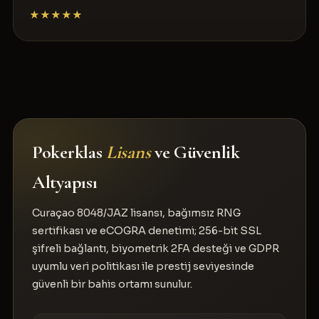
★
★
★
★
★
Pokerklas
Lisans
ve Güvenlik
Altyapısı
Curaçao 8048/JAZ lisansı, bağımsız RNG
sertifikası ve eCOGRA denetimi; 256-bit SSL
şifreli bağlantı, biyometrik 2FA desteği ve GDPR
uyumlu veri politikası ile prestij seviyesinde
güvenli bir bahis ortamı sunulur.