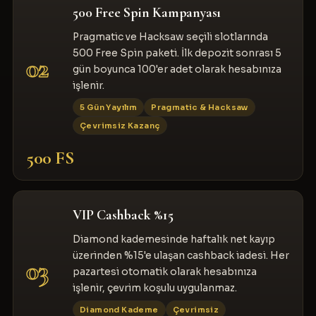
500 Free Spin Kampanyası
Pragmatic ve Hacksaw seçili slotlarında
500 Free Spin paketi. İlk depozit sonrası 5
02
gün boyunca 100'er adet olarak hesabınıza
işlenir.
5 Gün Yayılım
Pragmatic & Hacksaw
Çevrimsiz Kazanç
500 FS
VIP Cashback %15
Diamond kademesinde haftalık net kayıp
üzerinden %15'e ulaşan cashback iadesi. Her
03
pazartesi otomatik olarak hesabınıza
işlenir, çevrim koşulu uygulanmaz.
Diamond Kademe
Çevrimsiz