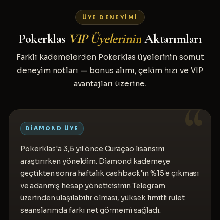
ÜYE DENEYIMI
Pokerklas
VIP Üyelerinin
Aktarımları
Farklı kademelerden Pokerklas üyelerinin somut
deneyim notları — bonus alımı, çekim hızı ve VIP
avantajları üzerine.
DIAMOND ÜYE
Pokerklas'a 3,5 yıl önce Curaçao lisansını
araştırırken yöneldim. Diamond kademeye
geçtikten sonra haftalık cashback'in %15'e çıkması
ve adanmış hesap yöneticisinin Telegram
üzerinden ulaşılabilir olması, yüksek limitli rulet
seanslarımda farkı net görmemi sağladı.