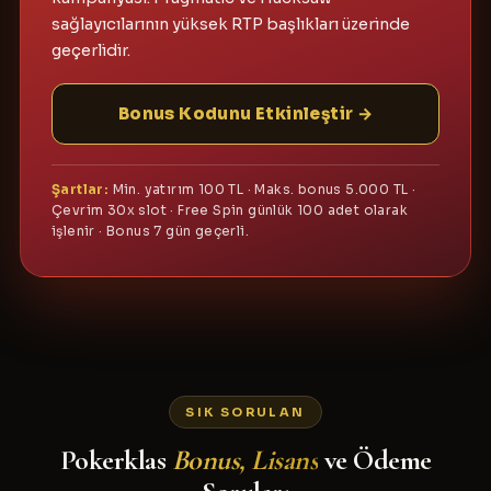
sağlayıcılarının yüksek RTP başlıkları üzerinde
geçerlidir.
Bonus Kodunu Etkinleştir →
Şartlar:
Min. yatırım 100 TL · Maks. bonus 5.000 TL ·
Çevrim 30x slot · Free Spin günlük 100 adet olarak
işlenir · Bonus 7 gün geçerli.
SIK SORULAN
Pokerklas
Bonus, Lisans
ve Ödeme