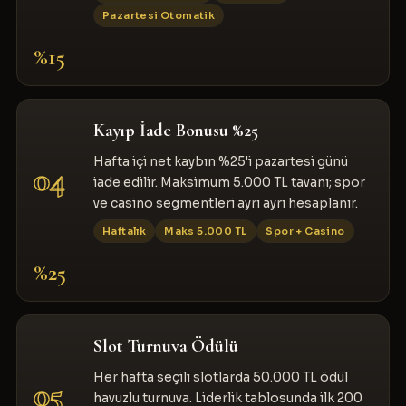
Pazartesi Otomatik
%15
Kayıp İade Bonusu %25
Hafta içi net kaybın %25'i pazartesi günü
04
iade edilir. Maksimum 5.000 TL tavanı; spor
ve casino segmentleri ayrı ayrı hesaplanır.
Haftalık
Maks 5.000 TL
Spor + Casino
%25
Slot Turnuva Ödülü
Her hafta seçili slotlarda 50.000 TL ödül
05
havuzlu turnuva. Liderlik tablosunda ilk 200