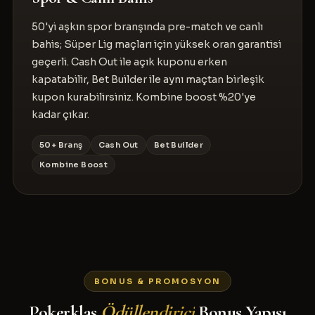
50'yi aşkın spor branşında pre-match ve canlı
bahis; Süper Lig maçları için yüksek oran garantisi
geçerli. Cash Out ile açık kuponu erken
kapatabilir, Bet Builder ile aynı maçtan birleşik
kupon kurabilirsiniz. Kombine boost %20'ye
kadar çıkar.
50+ Branş
Cash Out
Bet Builder
Kombine Boost
BONUS & PROMOSYON
Pokerklas
Ödüllendirici
Bonus Yapısı