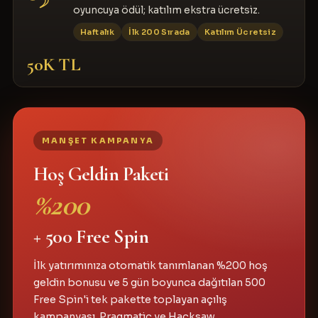
oyuncuya ödül; katılım ekstra ücretsiz.
Haftalık
İlk 200 Sırada
Katılım Ücretsiz
50K TL
MANŞET KAMPANYA
Hoş Geldin Paketi
%200
+ 500 Free Spin
İlk yatırımınıza otomatik tanımlanan %200 hoş
geldin bonusu ve 5 gün boyunca dağıtılan 500
Free Spin'i tek pakette toplayan açılış
kampanyası. Pragmatic ve Hacksaw