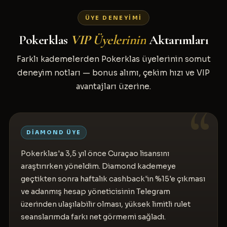
ÜYE DENEYIMI
Pokerklas
VIP Üyelerinin
Aktarımları
Farklı kademelerden Pokerklas üyelerinin somut
deneyim notları — bonus alımı, çekim hızı ve VIP
avantajları üzerine.
DIAMOND ÜYE
Pokerklas'a 3,5 yıl önce Curaçao lisansını
araştırırken yöneldim. Diamond kademeye
geçtikten sonra haftalık cashback'in %15'e çıkması
ve adanmış hesap yöneticisinin Telegram
üzerinden ulaşılabilir olması, yüksek limitli rulet
seanslarımda farkı net görmemi sağladı.