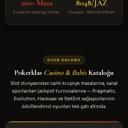
200+ Masa
8048/JAZ
Evolution Gaming Türkçe
Curaçao · RNG Sertifikalı
OYUN SALONU
Pokerklas
Casino & Bahis
Kataloğu
Slot dünyasından canlı krupiye masalarına, sanal
sporlardan jackpot turnuvalarına — Pragmatic,
Evolution, Hacksaw ve NetEnt sağlayıcılarının
ödüllendirici oyunları tek çatı altında.