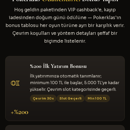
Hoş geldin paketinden VIP cashback'e, kayıp
iadesinden doğum günü ödülüne — Pokerklas'ın
bonus tablosu her oyun türüne ayrı bir karşılık verir.
Çevrim koşulları ve yöntem detayları şeffaf bir
biçimde listelenir.
%200 İlk Yatırım Bonusu
İlk yatırımınıza otomatik tanımlanır;
01
minimum 100 TL ile başlar, 5.000 TL'ye kadar
yükselir. Çevrim slot kategorisinde geçerli.
Çevrim 30x
Slot Geçerli
Min 100 TL
+%200