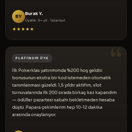
Burak Y.
BY
Üyelik: 3+ yıl · İstanbul
★
★
★
★
★
PLATINUM ÜYE
İlk Pokerklas yatırımımda %200 hoş geldin
bonusunun ekstra bir kod istemeden otomatik
tanımlanması güzeldi. 1,5 yıldır aktifim, slot
turnuvalarında ilk 200 sırada birkaç kez kapandım
— ödüller pazartesi sabahı bekletmeden hesaba
düştü. Papara çekimlerim hep 10-12 dakika
arasında onaylanıyor.