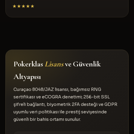
★
★
★
★
★
Pokerklas
Lisans
ve Güvenlik
Altyapısı
Curaçao 8048/JAZ lisansı, bağımsız RNG
sertifikası ve eCOGRA denetimi; 256-bit SSL
şifreli bağlantı, biyometrik 2FA desteği ve GDPR
uyumlu veri politikası ile prestij seviyesinde
güvenli bir bahis ortamı sunulur.