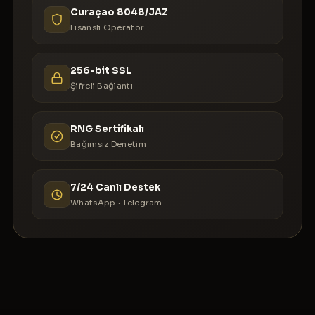
Curaçao 8048/JAZ
Lisanslı Operatör
256-bit SSL
Şifreli Bağlantı
RNG Sertifikalı
Bağımsız Denetim
7/24 Canlı Destek
WhatsApp · Telegram