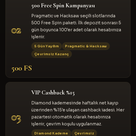
500 Free Spin Kampanyası
Pragmatic ve Hacksaw seçili slotlarında
500 Free Spin paketi. İlk depozit sonrası 5
02
gün boyunca 100'er adet olarak hesabınıza
işlenir.
5 Gün Yayılım
Pragmatic & Hacksaw
Çevrimsiz Kazanç
500 FS
VIP Cashback %15
Diamond kademesinde haftalık net kayıp
üzerinden %15'e ulaşan cashback iadesi. Her
03
pazartesi otomatik olarak hesabınıza
işlenir, çevrim koşulu uygulanmaz.
Diamond Kademe
Çevrimsiz