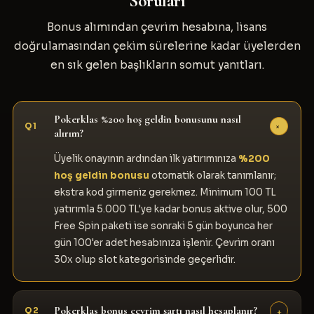
Soruları
Bonus alımından çevrim hesabına, lisans
doğrulamasından çekim sürelerine kadar üyelerden
en sık gelen başlıkların somut yanıtları.
Pokerklas %200 hoş geldin bonusunu nasıl
+
Q1
alırım?
Üyelik onayının ardından ilk yatırımınıza
%200
hoş geldin bonusu
otomatik olarak tanımlanır;
ekstra kod girmeniz gerekmez. Minimum 100 TL
yatırımla 5.000 TL'ye kadar bonus aktive olur, 500
Free Spin paketi ise sonraki 5 gün boyunca her
gün 100'er adet hesabınıza işlenir. Çevrim oranı
30x olup slot kategorisinde geçerlidir.
Pokerklas bonus çevrim şartı nasıl hesaplanır?
+
Q2