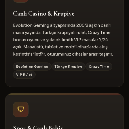
Canlı Casino & Krupiye
Evolution Gaming altyapısında 200'ü aşkın canlı
masa yayında. Türkçe krupiyeli rulet, Crazy Time
bonus oyunu ve yüksek limitli VIP masalar 7/24
açık. Masaüstü, tablet ve mobil cihazlarda akış
kesintisiz iletilir, oturumunuz cihazlar arası taşınır.
Evolution Gaming
Türkçe Krupiye
Crazy Time
VIP Rulet
Spor & Canlı Bahis