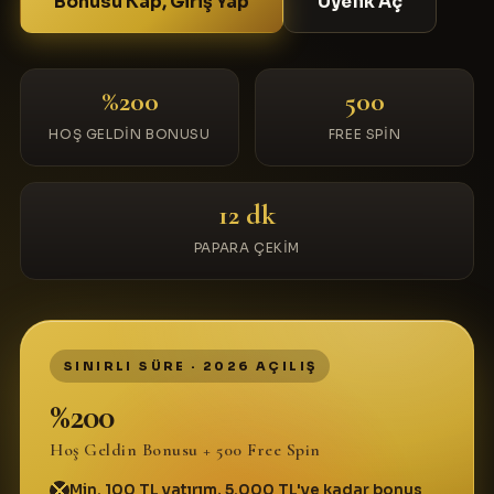
Bonusu Kap, Giriş Yap
Üyelik Aç
%200
500
HOŞ GELDIN BONUSU
FREE SPIN
12 dk
PAPARA ÇEKIM
SINIRLI SÜRE · 2026 AÇILIŞ
%200
Hoş Geldin Bonusu + 500 Free Spin
Min. 100 TL yatırım, 5.000 TL'ye kadar bonus