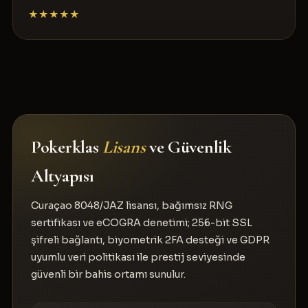
★
★
★
★
★
Pokerklas
Lisans
ve Güvenlik
Altyapısı
Curaçao 8048/JAZ lisansı, bağımsız RNG
sertifikası ve eCOGRA denetimi; 256-bit SSL
şifreli bağlantı, biyometrik 2FA desteği ve GDPR
uyumlu veri politikası ile prestij seviyesinde
güvenli bir bahis ortamı sunulur.