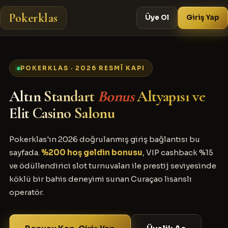
Pokerklas
Üye Ol
Giriş Yap
POKERKLAS · 2026 RESMÎ KAPI
Altın Standart
Bonus
Altyapısı ve
Elit Casino Salonu
Pokerklas'ın 2026 doğrulanmış giriş bağlantısı bu
sayfada.
%200 hoş geldin bonusu
, VIP cashback %15
ve ödüllendirici slot turnuvaları ile prestij seviyesinde
köklü bir bahis deneyimi sunan Curaçao lisanslı
operatör.