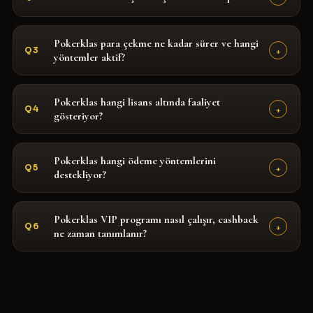
Pokerklas para çekme ne kadar sürer ve hangi
+
Q3
yöntemler aktif?
Pokerklas hangi lisans altında faaliyet
+
Q4
gösteriyor?
Pokerklas hangi ödeme yöntemlerini
+
Q5
destekliyor?
Pokerklas VIP programı nasıl çalışır, cashback
+
Q6
ne zaman tanımlanır?