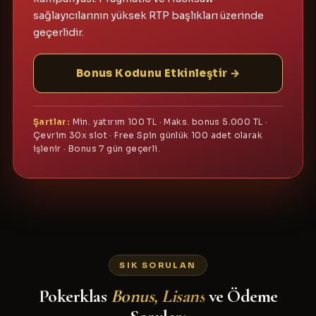
sağlayıcılarının yüksek RTP başlıkları üzerinde
geçerlidir.
Bonus Kodunu Etkinleştir →
Şartlar:
Min. yatırım 100 TL · Maks. bonus 5.000 TL ·
Çevrim 30x slot · Free Spin günlük 100 adet olarak
işlenir · Bonus 7 gün geçerli.
SIK SORULAN
Pokerklas
Bonus, Lisans
ve Ödeme