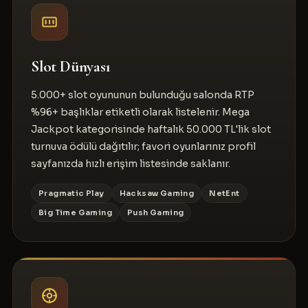
Slot Dünyası
5.000+ slot oyununun bulunduğu salonda RTP
%96+ başlıklar etiketli olarak listelenir. Mega
Jackpot kategorisinde haftalık 50.000 TL'lik slot
turnuva ödülü dağıtılır; favori oyunlarınız profil
sayfanızda hızlı erişim listesinde saklanır.
Pragmatic Play
Hacksaw Gaming
NetEnt
Big Time Gaming
Push Gaming