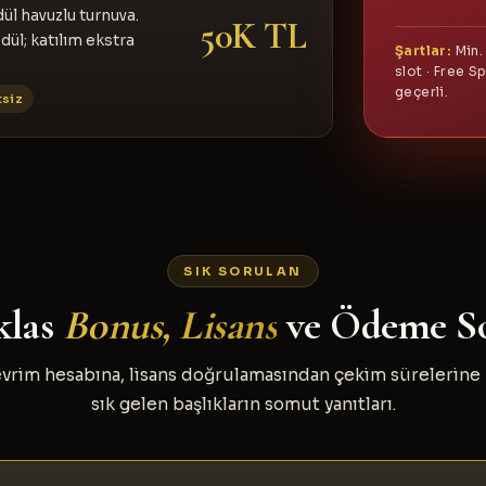
ül havuzlu turnuva.
50K TL
dül; katılım ekstra
Şartlar:
Min.
slot · Free S
geçerli.
tsiz
SIK SORULAN
klas
Bonus, Lisans
ve Ödeme So
vrim hesabına, lisans doğrulamasından çekim sürelerine
sık gelen başlıkların somut yanıtları.