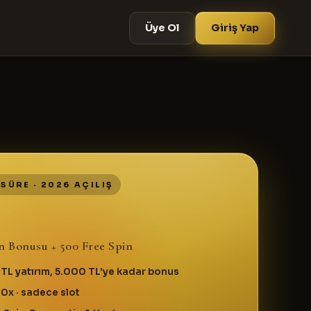
Üye Ol
Giriş Yap
 SÜRE · 2026 AÇILIŞ
n Bonusu + 500 Free Spin
 TL yatırım, 5.000 TL'ye kadar bonus
0x · sadece slot