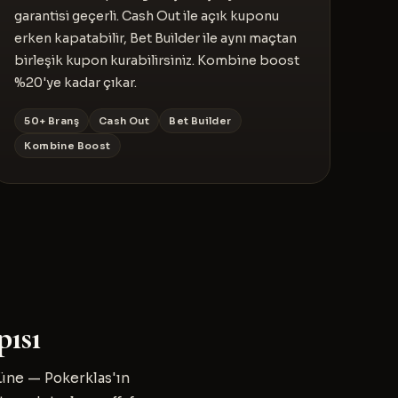
garantisi geçerli. Cash Out ile açık kuponu
erken kapatabilir, Bet Builder ile aynı maçtan
birleşik kupon kurabilirsiniz. Kombine boost
%20'ye kadar çıkar.
50+ Branş
Cash Out
Bet Builder
Kombine Boost
ısı
üne — Pokerklas'ın