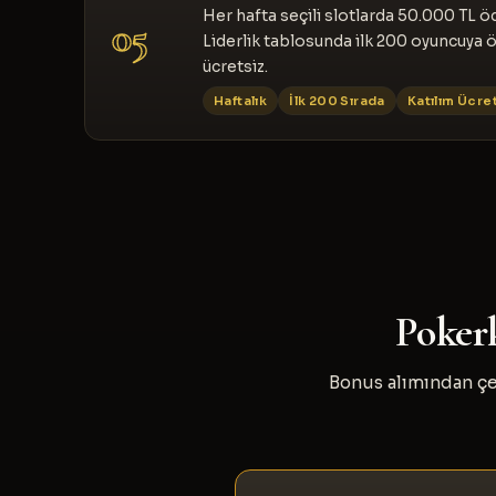
Her hafta seçili slotlarda 50.000 TL öd
05
Liderlik tablosunda ilk 200 oyuncuya ö
ücretsiz.
Haftalık
İlk 200 Sırada
Katılım Ücre
Poker
Bonus alımından çe