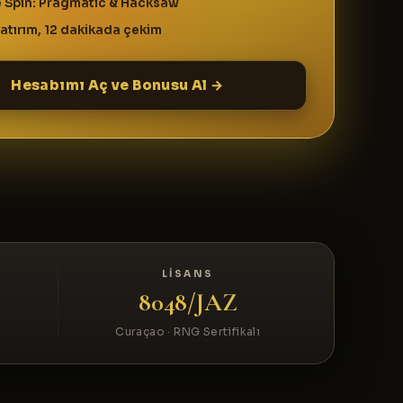
 Spin: Pragmatic & Hacksaw
atırım, 12 dakikada çekim
Hesabımı Aç ve Bonusu Al →
LISANS
8048/JAZ
Curaçao · RNG Sertifikalı