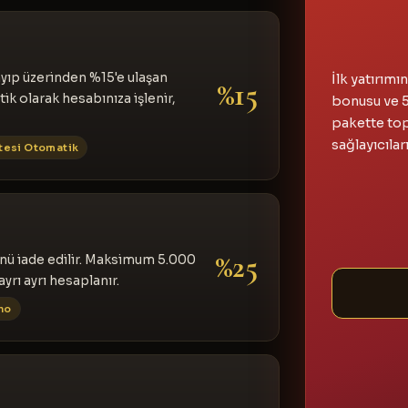
ıp üzerinden %15'e ulaşan
İlk yatırım
%15
k olarak hesabınıza işlenir,
bonusu ve 5
pakette top
sağlayıcılar
tesi Otomatik
%25
ünü iade edilir. Maksimum 5.000
yrı ayrı hesaplanır.
no