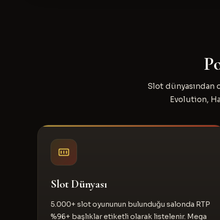
P
Slot dünyasından c
Evolution, Ha
Slot Dünyası
5.000+ slot oyununun bulunduğu salonda RTP
%96+ başlıklar etiketli olarak listelenir. Mega