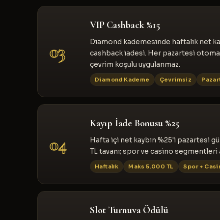
VIP Cashback %15
Diamond kademesinde haftalık net kay
03
cashback iadesi. Her pazartesi otomati
çevrim koşulu uygulanmaz.
Diamond Kademe
Çevrimsiz
Pazar
Kayıp İade Bonusu %25
04
Hafta içi net kaybın %25'i pazartesi g
TL tavanı; spor ve casino segmentleri a
Haftalık
Maks 5.000 TL
Spor + Casi
Slot Turnuva Ödülü