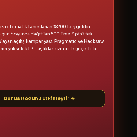
ınıza otomatik tanımlanan %200 hoş geldin
 gün boyunca dağıtılan 500 Free Spin'i tek
layan açılış kampanyası. Pragmatic ve Hacksaw
ının yüksek RTP başlıkları üzerinde geçerlidir.
Bonus Kodunu Etkinleştir →