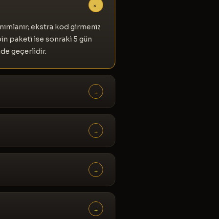
+
nımlanır; ekstra kod girmeniz
in paketi ise sonraki 5 gün
de geçerlidir.
+
+
+
+