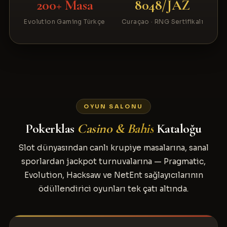
200+ Masa
8048/JAZ
Evolution Gaming Türkçe
Curaçao · RNG Sertifikalı
OYUN SALONU
Pokerklas
Casino & Bahis
Kataloğu
Slot dünyasından canlı krupiye masalarına, sanal
sporlardan jackpot turnuvalarına — Pragmatic,
Evolution, Hacksaw ve NetEnt sağlayıcılarının
ödüllendirici oyunları tek çatı altında.