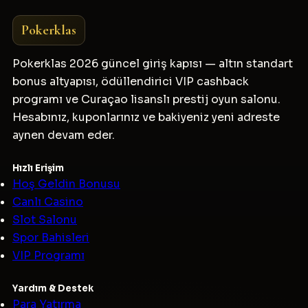
Pokerklas
Pokerklas 2026 güncel giriş kapısı — altın standart
bonus altyapısı, ödüllendirici VIP cashback
programı ve Curaçao lisanslı prestij oyun salonu.
Hesabınız, kuponlarınız ve bakiyeniz yeni adreste
aynen devam eder.
Hızlı Erişim
Hoş Geldin Bonusu
Canlı Casino
Slot Salonu
Spor Bahisleri
VIP Programı
Yardım & Destek
Para Yatırma