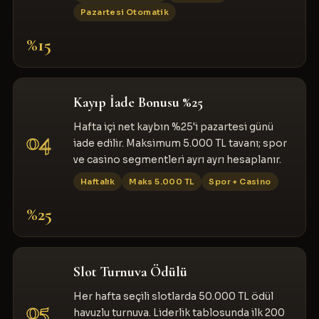
Pazartesi Otomatik
%15
Kayıp İade Bonusu %25
Hafta içi net kaybın %25'i pazartesi günü
04
iade edilir. Maksimum 5.000 TL tavanı; spor
ve casino segmentleri ayrı ayrı hesaplanır.
Haftalık
Maks 5.000 TL
Spor + Casino
%25
Slot Turnuva Ödülü
Her hafta seçili slotlarda 50.000 TL ödül
05
havuzlu turnuva. Liderlik tablosunda ilk 200