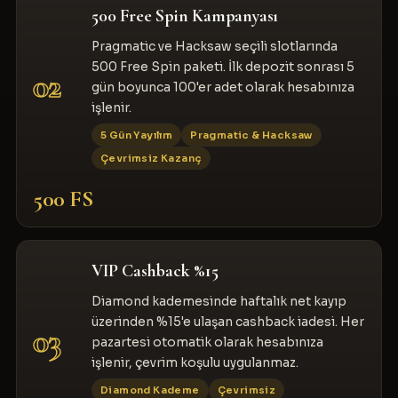
500 Free Spin Kampanyası
Pragmatic ve Hacksaw seçili slotlarında
500 Free Spin paketi. İlk depozit sonrası 5
02
gün boyunca 100'er adet olarak hesabınıza
işlenir.
5 Gün Yayılım
Pragmatic & Hacksaw
Çevrimsiz Kazanç
500 FS
VIP Cashback %15
Diamond kademesinde haftalık net kayıp
üzerinden %15'e ulaşan cashback iadesi. Her
03
pazartesi otomatik olarak hesabınıza
işlenir, çevrim koşulu uygulanmaz.
Diamond Kademe
Çevrimsiz