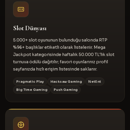
Slot Dünyası
5.000+ slot oyununun bulunduğu salonda RTP
%96+ başlıklar etiketli olarak listelenir. Mega
Jackpot kategorisinde haftalık 50.000 TL'lik slot
turnuva ödülü dağıtılır; favori oyunlarınız profil
sayfanızda hızlı erişim listesinde saklanır.
Pragmatic Play
Hacksaw Gaming
NetEnt
Big Time Gaming
Push Gaming