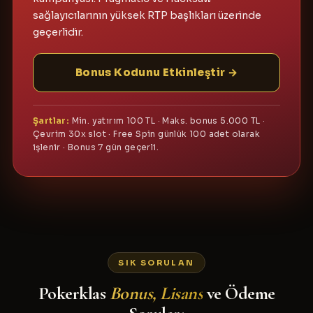
sağlayıcılarının yüksek RTP başlıkları üzerinde
geçerlidir.
Bonus Kodunu Etkinleştir →
Şartlar:
Min. yatırım 100 TL · Maks. bonus 5.000 TL ·
Çevrim 30x slot · Free Spin günlük 100 adet olarak
işlenir · Bonus 7 gün geçerli.
SIK SORULAN
Pokerklas
Bonus, Lisans
ve Ödeme