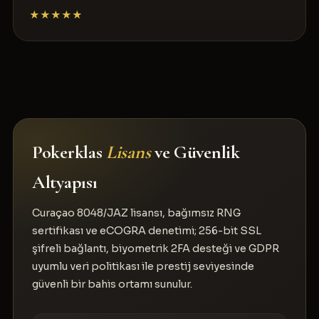
★
★
★
★
★
Pokerklas
Lisans
ve Güvenlik
Altyapısı
Curaçao 8048/JAZ lisansı, bağımsız RNG
sertifikası ve eCOGRA denetimi; 256-bit SSL
şifreli bağlantı, biyometrik 2FA desteği ve GDPR
uyumlu veri politikası ile prestij seviyesinde
güvenli bir bahis ortamı sunulur.