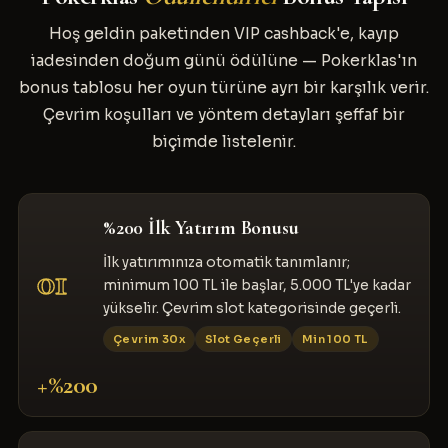
Hoş geldin paketinden VIP cashback'e, kayıp
iadesinden doğum günü ödülüne — Pokerklas'ın
bonus tablosu her oyun türüne ayrı bir karşılık verir.
Çevrim koşulları ve yöntem detayları şeffaf bir
biçimde listelenir.
%200 İlk Yatırım Bonusu
İlk yatırımınıza otomatik tanımlanır;
01
minimum 100 TL ile başlar, 5.000 TL'ye kadar
yükselir. Çevrim slot kategorisinde geçerli.
Çevrim 30x
Slot Geçerli
Min 100 TL
+%200