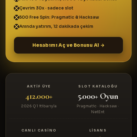
Çevrim 30x · sadece slot
500 Free Spin: Pragmatic & Hacksaw
Anında yatırım, 12 dakikada çekim
Hesabımı Aç ve Bonusu Al →
AKTIF ÜYE
SLOT KATALOĞU
412.000+
5.000+ Oyun
2026 Q1 itibarıyla
Pragmatic · Hacksaw ·
NetEnt
CANLI CASINO
LISANS