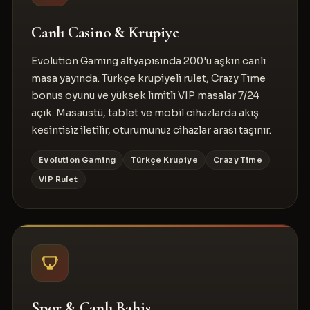
Canlı Casino & Krupiye
Evolution Gaming altyapısında 200'ü aşkın canlı
masa yayında. Türkçe krupiyeli rulet, Crazy Time
bonus oyunu ve yüksek limitli VIP masalar 7/24
açık. Masaüstü, tablet ve mobil cihazlarda akış
kesintisiz iletilir, oturumunuz cihazlar arası taşınır.
Evolution Gaming
Türkçe Krupiye
Crazy Time
VIP Rulet
Spor & Canlı Bahis