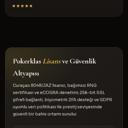
★
★
★
★
★
Pokerklas
Lisans
ve Güvenlik
Altyapısı
Curaçao 8048/JAZ lisansı, bağımsız RNG
sertifikası ve eCOGRA denetimi; 256-bit SSL
şifreli bağlantı, biyometrik 2FA desteği ve GDPR
uyumlu veri politikası ile prestij seviyesinde
güvenli bir bahis ortamı sunulur.