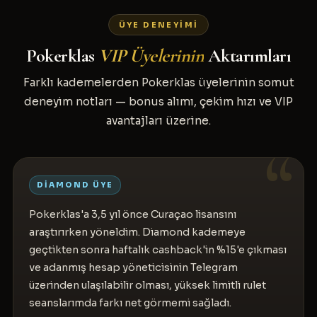
ÜYE DENEYIMI
Pokerklas
VIP Üyelerinin
Aktarımları
Farklı kademelerden Pokerklas üyelerinin somut
deneyim notları — bonus alımı, çekim hızı ve VIP
avantajları üzerine.
DIAMOND ÜYE
Pokerklas'a 3,5 yıl önce Curaçao lisansını
araştırırken yöneldim. Diamond kademeye
geçtikten sonra haftalık cashback'in %15'e çıkması
ve adanmış hesap yöneticisinin Telegram
üzerinden ulaşılabilir olması, yüksek limitli rulet
seanslarımda farkı net görmemi sağladı.