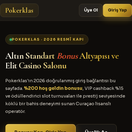
Pokerklas
Üye Ol
Giriş Yap
POKERKLAS · 2026 RESMÎ KAPI
Altın Standart
Bonus
Altyapısı ve
Elit Casino Salonu
Pokerklas'ın 2026 doğrulanmış giriş bağlantısı bu
sayfada.
%200 hoş geldin bonusu
, VIP cashback %15
ve ödüllendirici slot turnuvaları ile prestij seviyesinde
köklü bir bahis deneyimi sunan Curaçao lisanslı
operatör.