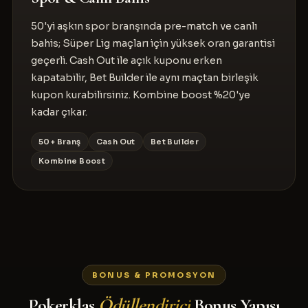
50'yi aşkın spor branşında pre-match ve canlı
bahis; Süper Lig maçları için yüksek oran garantisi
geçerli. Cash Out ile açık kuponu erken
kapatabilir, Bet Builder ile aynı maçtan birleşik
kupon kurabilirsiniz. Kombine boost %20'ye
kadar çıkar.
50+ Branş
Cash Out
Bet Builder
Kombine Boost
BONUS & PROMOSYON
Pokerklas
Ödüllendirici
Bonus Yapısı