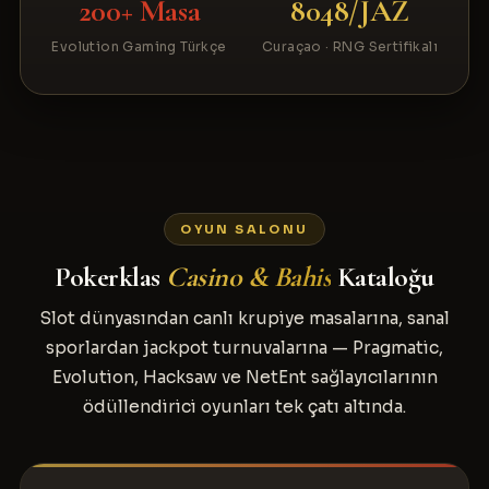
200+ Masa
8048/JAZ
Evolution Gaming Türkçe
Curaçao · RNG Sertifikalı
OYUN SALONU
Pokerklas
Casino & Bahis
Kataloğu
Slot dünyasından canlı krupiye masalarına, sanal
sporlardan jackpot turnuvalarına — Pragmatic,
Evolution, Hacksaw ve NetEnt sağlayıcılarının
ödüllendirici oyunları tek çatı altında.