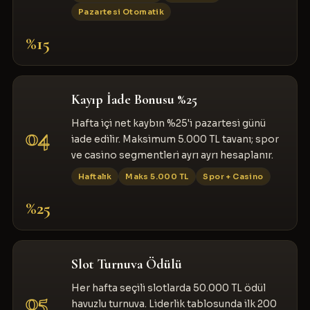
Pazartesi Otomatik
%15
Kayıp İade Bonusu %25
Hafta içi net kaybın %25'i pazartesi günü
04
iade edilir. Maksimum 5.000 TL tavanı; spor
ve casino segmentleri ayrı ayrı hesaplanır.
Haftalık
Maks 5.000 TL
Spor + Casino
%25
Slot Turnuva Ödülü
Her hafta seçili slotlarda 50.000 TL ödül
05
havuzlu turnuva. Liderlik tablosunda ilk 200