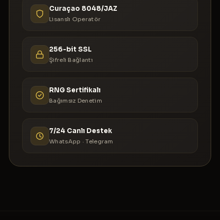
Curaçao 8048/JAZ
Lisanslı Operatör
256-bit SSL
Şifreli Bağlantı
RNG Sertifikalı
Bağımsız Denetim
7/24 Canlı Destek
WhatsApp · Telegram