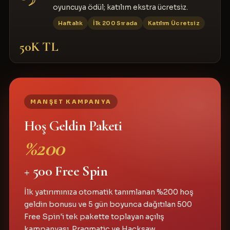
oyuncuya ödül; katılım ekstra ücretsiz.
Haftalık
İlk 200 Sırada
Katılım Ücretsiz
50K TL
MANŞET KAMPANYA
Hoş Geldin Paketi
%200
+ 500 Free Spin
İlk yatırımınıza otomatik tanımlanan %200 hoş
geldin bonusu ve 5 gün boyunca dağıtılan 500
Free Spin'i tek pakette toplayan açılış
kampanyası. Pragmatic ve Hacksaw