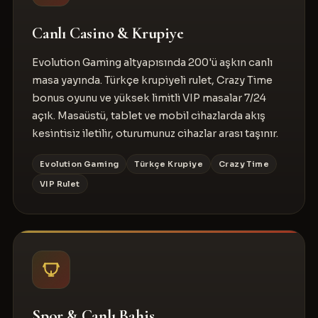
Canlı Casino & Krupiye
Evolution Gaming altyapısında 200'ü aşkın canlı
masa yayında. Türkçe krupiyeli rulet, Crazy Time
bonus oyunu ve yüksek limitli VIP masalar 7/24
açık. Masaüstü, tablet ve mobil cihazlarda akış
kesintisiz iletilir, oturumunuz cihazlar arası taşınır.
Evolution Gaming
Türkçe Krupiye
Crazy Time
VIP Rulet
Spor & Canlı Bahis