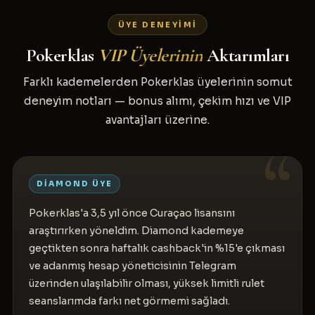
ÜYE DENEYIMI
Pokerklas
VIP Üyelerinin
Aktarımları
Farklı kademelerden Pokerklas üyelerinin somut
deneyim notları — bonus alımı, çekim hızı ve VIP
avantajları üzerine.
DIAMOND ÜYE
Pokerklas'a 3,5 yıl önce Curaçao lisansını
araştırırken yöneldim. Diamond kademeye
geçtikten sonra haftalık cashback'in %15'e çıkması
ve adanmış hesap yöneticisinin Telegram
üzerinden ulaşılabilir olması, yüksek limitli rulet
seanslarımda farkı net görmemi sağladı.