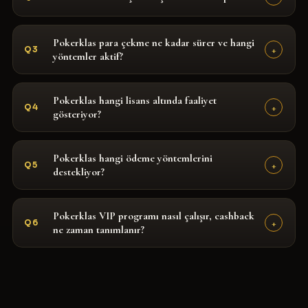
Pokerklas para çekme ne kadar sürer ve hangi
+
Q3
yöntemler aktif?
Pokerklas hangi lisans altında faaliyet
+
Q4
gösteriyor?
Pokerklas hangi ödeme yöntemlerini
+
Q5
destekliyor?
Pokerklas VIP programı nasıl çalışır, cashback
+
Q6
ne zaman tanımlanır?