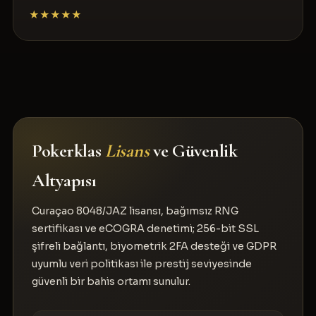
★
★
★
★
★
Pokerklas
Lisans
ve Güvenlik
Altyapısı
Curaçao 8048/JAZ lisansı, bağımsız RNG
sertifikası ve eCOGRA denetimi; 256-bit SSL
şifreli bağlantı, biyometrik 2FA desteği ve GDPR
uyumlu veri politikası ile prestij seviyesinde
güvenli bir bahis ortamı sunulur.