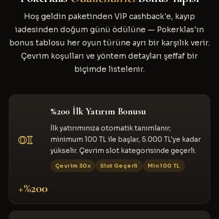
Hoş geldin paketinden VIP cashback'e, kayıp
iadesinden doğum günü ödülüne — Pokerklas'ın
bonus tablosu her oyun türüne ayrı bir karşılık verir.
Çevrim koşulları ve yöntem detayları şeffaf bir
biçimde listelenir.
%200 İlk Yatırım Bonusu
İlk yatırımınıza otomatik tanımlanır;
01
minimum 100 TL ile başlar, 5.000 TL'ye kadar
yükselir. Çevrim slot kategorisinde geçerli.
Çevrim 30x
Slot Geçerli
Min 100 TL
+%200