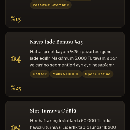
Pazartesi Otomatik
%15
Kayıp İade Bonusu %25
Hafta içi net kaybın %25'i pazartesi günü
04
iade edilir. Maksimum 5.000 TL tavanı; spor
ve casino segmentleri ayrı ayrı hesaplanır.
Haftalık
Maks 5.000 TL
Spor + Casino
%25
Slot Turnuva Ödülü
Her hafta seçili slotlarda 50.000 TL ödül
05
havuzlu turnuva. Liderlik tablosunda ilk 200