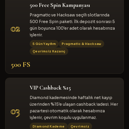
500 Free Spin Kampanyası
Pragmatic ve Hacksaw seçili slotlarında
500 Free Spin paketi. İlk depozit sonrası 5
02
gün boyunca 100'er adet olarak hesabınıza
işlenir.
5 Gün Yayılım
Pragmatic & Hacksaw
Çevrimsiz Kazanç
500 FS
VIP Cashback %15
Diamond kademesinde haftalık net kayıp
üzerinden %15'e ulaşan cashback iadesi. Her
03
pazartesi otomatik olarak hesabınıza
işlenir, çevrim koşulu uygulanmaz.
Diamond Kademe
Çevrimsiz