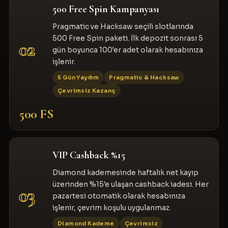
500 Free Spin Kampanyası
Pragmatic ve Hacksaw seçili slotlarında
500 Free Spin paketi. İlk depozit sonrası 5
02
gün boyunca 100'er adet olarak hesabınıza
işlenir.
5 Gün Yayılım
Pragmatic & Hacksaw
Çevrimsiz Kazanç
500 FS
VIP Cashback %15
Diamond kademesinde haftalık net kayıp
üzerinden %15'e ulaşan cashback iadesi. Her
03
pazartesi otomatik olarak hesabınıza
işlenir, çevrim koşulu uygulanmaz.
Diamond Kademe
Çevrimsiz