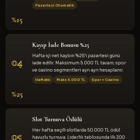
Pazartesi Otomatik
%15
Kayıp İade Bonusu %25
Hafta içi net kaybın %25'i pazartesi günü
04
iade edilir. Maksimum 5.000 TL tavanı; spor
ve casino segmentleri ayrı ayrı hesaplanır.
Haftalık
Maks 5.000 TL
Spor + Casino
%25
Slot Turnuva Ödülü
Her hafta seçili slotlarda 50.000 TL ödül
05
havuzlu turnuva. Liderlik tablosunda ilk 200