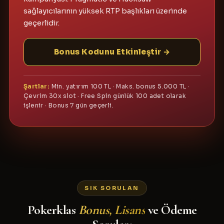
sağlayıcılarının yüksek RTP başlıkları üzerinde
geçerlidir.
Bonus Kodunu Etkinleştir →
Şartlar:
Min. yatırım 100 TL · Maks. bonus 5.000 TL ·
Çevrim 30x slot · Free Spin günlük 100 adet olarak
işlenir · Bonus 7 gün geçerli.
SIK SORULAN
Pokerklas
Bonus, Lisans
ve Ödeme