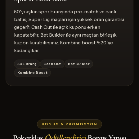
50'yi aşkın spor branşında pre-match ve canlı
bahis; Süper Lig maçları için yüksek oran garantisi
geçerli. Cash Out ile açık kuponu erken
kapatabilir, Bet Builder ile aynı maçtan birleşik
kupon kurabilirsiniz. Kombine boost %20'ye
kadar çıkar.
50+ Branş
Cash Out
Bet Builder
Kombine Boost
BONUS & PROMOSYON
Pokerklas
Ödüllendirici
Bonus Yapısı