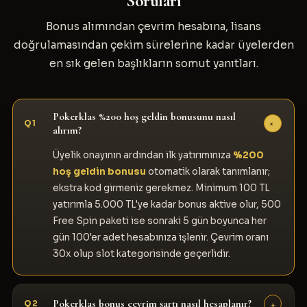
Soruları
Bonus alımından çevrim hesabına, lisans
doğrulamasından çekim sürelerine kadar üyelerden
en sık gelen başlıkların somut yanıtları.
Pokerklas %200 hoş geldin bonusunu nasıl
+
Q1
alırım?
Üyelik onayının ardından ilk yatırımınıza
%200
hoş geldin bonusu
otomatik olarak tanımlanır;
ekstra kod girmeniz gerekmez. Minimum 100 TL
yatırımla 5.000 TL'ye kadar bonus aktive olur, 500
Free Spin paketi ise sonraki 5 gün boyunca her
gün 100'er adet hesabınıza işlenir. Çevrim oranı
30x olup slot kategorisinde geçerlidir.
Pokerklas bonus çevrim şartı nasıl hesaplanır?
+
Q2