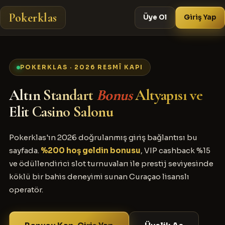
Pokerklas
Üye Ol
Giriş Yap
POKERKLAS · 2026 RESMÎ KAPI
Altın Standart
Bonus
Altyapısı ve
Elit Casino Salonu
Pokerklas'ın 2026 doğrulanmış giriş bağlantısı bu
sayfada.
%200 hoş geldin bonusu
, VIP cashback %15
ve ödüllendirici slot turnuvaları ile prestij seviyesinde
köklü bir bahis deneyimi sunan Curaçao lisanslı
operatör.