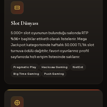
Slot Dünyası
5.000+ slot oyununun bulunduğu salonda RTP
%96+ başlıklar etiketli olarak listelenir. Mega
Jackpot kategorisinde haftalık 50.000 TL'lik slot
turnuva ödülü dağıtılır; favori oyunlarınız profil
sayfanızda hızlı erişim listesinde saklanır.
Pragmatic Play
Hacksaw Gaming
NetEnt
Big Time Gaming
Push Gaming