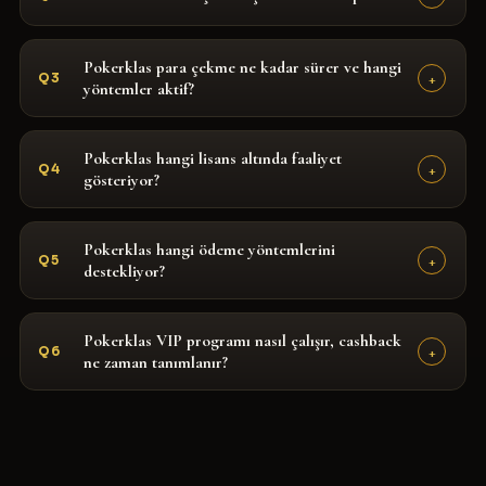
Pokerklas para çekme ne kadar sürer ve hangi
+
Q3
yöntemler aktif?
Pokerklas hangi lisans altında faaliyet
+
Q4
gösteriyor?
Pokerklas hangi ödeme yöntemlerini
+
Q5
destekliyor?
Pokerklas VIP programı nasıl çalışır, cashback
+
Q6
ne zaman tanımlanır?