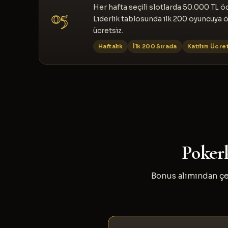
Her hafta seçili slotlarda 50.000 TL öd
05
Liderlik tablosunda ilk 200 oyuncuya ö
ücretsiz.
Haftalık
İlk 200 Sırada
Katılım Ücre
Poker
Bonus alımından çe