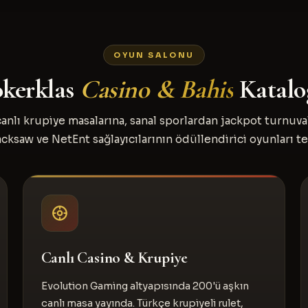
OYUN SALONU
okerklas
Casino & Bahis
Katalo
anlı krupiye masalarına, sanal sporlardan jackpot turnuva
cksaw ve NetEnt sağlayıcılarının ödüllendirici oyunları tek
Canlı Casino & Krupiye
Evolution Gaming altyapısında 200'ü aşkın
canlı masa yayında. Türkçe krupiyeli rulet,