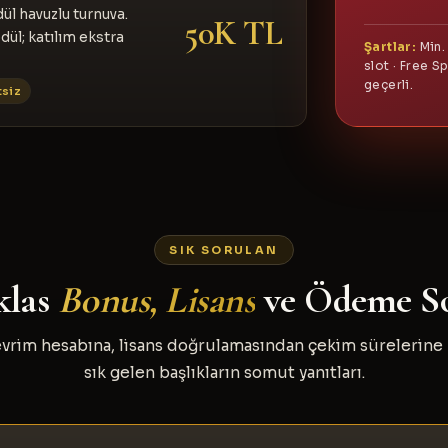
ül havuzlu turnuva.
50K TL
dül; katılım ekstra
Şartlar:
Min.
slot · Free S
geçerli.
tsiz
SIK SORULAN
klas
Bonus, Lisans
ve Ödeme So
vrim hesabına, lisans doğrulamasından çekim sürelerine
sık gelen başlıkların somut yanıtları.