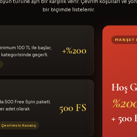
yun türüne ayrı bir karşılık verir. Çevrim koşulları ve yön
bir biçimde listelenir.
MANŞET
+%200
inimum 100 TL ile başlar,
t kategorisinde geçerli.
L
Hoş G
%20
da 500 Free Spin paketi.
500 FS
er adet olarak
+ 500 
Çevrimsiz Kazanç