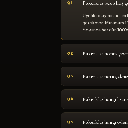
Pokerklas %200 hoş ge
Q1
Üyelik onayının ardınd
gerekmez. Minimum 100 
boyunca her gün 100'er
Pokerklas bonus çevri
Q2
Pokerklas para çekme 
Q3
Pokerklas hangi lisans
Q4
Pokerklas hangi ödem
Q5