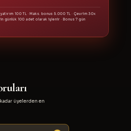
 yatırım 100 TL · Maks. bonus 5.000 TL · Çevrim 30x
pin günlük 100 adet olarak işlenir · Bonus 7 gün
ruları
 kadar üyelerden en